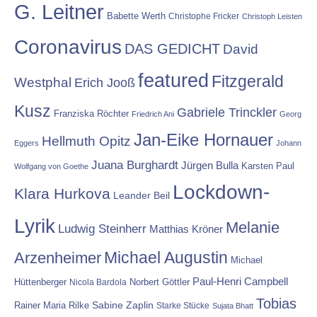
G. Leitner
Babette Werth
Christophe Fricker
Christoph Leisten
Coronavirus
DAS GEDICHT
David
featured
Fitzgerald
Westphal
Erich Jooß
Kusz
Gabriele Trinckler
Franziska Röchter
Friedrich Ani
Georg
Jan-Eike Hornauer
Hellmuth Opitz
Eggers
Johann
Juana Burghardt
Jürgen Bulla
Karsten Paul
Wolfgang von Goethe
Lockdown-
Klara Hurkova
Leander Beil
Lyrik
Melanie
Ludwig Steinherr
Matthias Kröner
Michael Augustin
Arzenheimer
Michael
Paul-Henri Campbell
Hüttenberger
Nicola Bardola
Norbert Göttler
Tobias
Rainer Maria Rilke
Sabine Zaplin
Starke Stücke
Sujata Bhatt