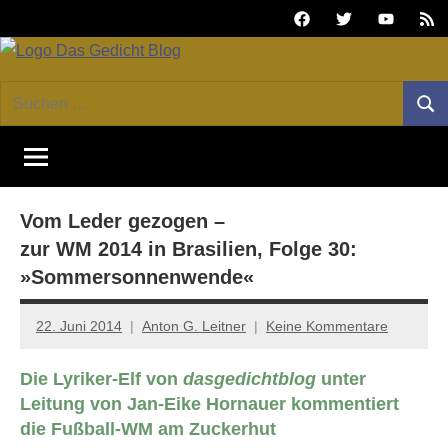
Zum
Facebook
Twitter
Youtube
Fee
Inhalt
springen
DAS
Online-
Suchen
Forum
Such
GEDICHT
nach:
von
DAS
blog
GEDICHT.
Zeitschrift
Vom Leder gezogen –
für
Lyrik,
zur WM 2014 in Brasilien, Folge 30:
Essay
»Sommersonnenwende«
und
Kritik
22. Juni 2014
Anton G. Leitner
Keine Kommentare
Die Lyriker-Elf von
dasgedichtblog
unter
Leitung von Jan-Eike Hornauer kommentiert
die Fußball-WM am Zuckerhut