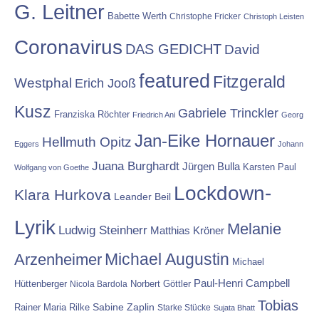
G. Leitner
Babette Werth
Christophe Fricker
Christoph Leisten
Coronavirus
DAS GEDICHT
David
featured
Fitzgerald
Westphal
Erich Jooß
Kusz
Gabriele Trinckler
Franziska Röchter
Friedrich Ani
Georg
Jan-Eike Hornauer
Hellmuth Opitz
Eggers
Johann
Juana Burghardt
Jürgen Bulla
Karsten Paul
Wolfgang von Goethe
Lockdown-
Klara Hurkova
Leander Beil
Lyrik
Melanie
Ludwig Steinherr
Matthias Kröner
Michael Augustin
Arzenheimer
Michael
Paul-Henri Campbell
Hüttenberger
Nicola Bardola
Norbert Göttler
Tobias
Rainer Maria Rilke
Sabine Zaplin
Starke Stücke
Sujata Bhatt