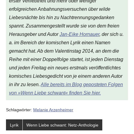
erster Verliebtheit und mehr oder weniger
erfolgreichen Anbahnungsversuchen über wilde
Liebesnächte bis hin zu Nachtrennungsgedanken
spannt. Zusammengestellt wurde sie von dem freien
Herausgeber und Autor
Jan-Eike Hornauer
, der sich u.
a. im Bereich der komischen Lyrik einen Namen
gemacht hat. Ab dem Valentinstag 2014, an dem die
Reihe mit einer Doppelfolge startet, ist jeden Dienstag
und jeden Freitag ein neues erstmals veröffentlichtes
komisches Liebesgedicht von je einem anderen Autor
in ihr zu lesen.
Alle bereits im Blog geposteten Folgen
von »Wenn Liebe schwant« finden Sie hier.
Schlagwörter:
Melanie Arzenheimer
Lyrik
Wenn Liebe schwant: Netz-Anthologie