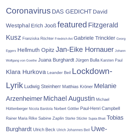
Coronavirus
DAS GEDICHT
David
featured
Fitzgerald
Westphal
Erich Jooß
Kusz
Gabriele Trinckler
Franziska Röchter
Friedrich Ani
Georg
Jan-Eike Hornauer
Hellmuth Opitz
Eggers
Johann
Juana Burghardt
Jürgen Bulla
Karsten Paul
Wolfgang von Goethe
Lockdown-
Klara Hurkova
Leander Beil
Lyrik
Melanie
Ludwig Steinherr
Matthias Kröner
Michael Augustin
Arzenheimer
Michael
Paul-Henri Campbell
Hüttenberger
Nicola Bardola
Norbert Göttler
Tobias
Rainer Maria Rilke
Sabine Zaplin
Starke Stücke
Sujata Bhatt
Uwe-
Burghardt
Ulrich Beck
Ulrich Johannes Beil