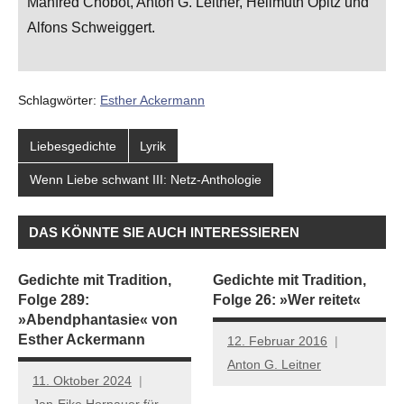
Manfred Chobot, Anton G. Leitner, Hellmuth Opitz und
Alfons Schweiggert.
Schlagwörter:
Esther Ackermann
Liebesgedichte
Lyrik
Wenn Liebe schwant III: Netz-Anthologie
DAS KÖNNTE SIE AUCH INTERESSIEREN
Gedichte mit Tradition,
Gedichte mit Tradition,
Folge 289:
Folge 26: »Wer reitet«
»Abendphantasie« von
Esther Ackermann
12. Februar 2016
Anton G. Leitner
11. Oktober 2024