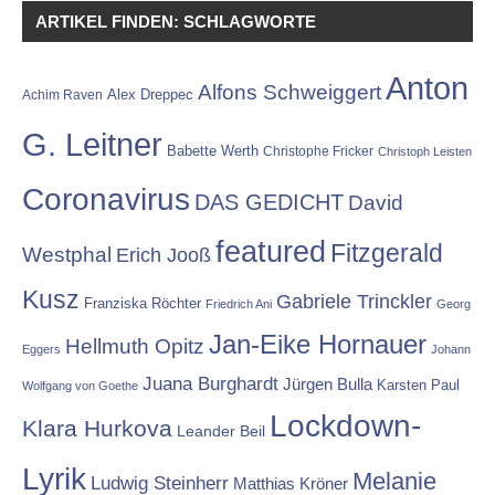
ARTIKEL FINDEN: SCHLAGWORTE
Anton
Alfons Schweiggert
Alex Dreppec
Achim Raven
G. Leitner
Babette Werth
Christophe Fricker
Christoph Leisten
Coronavirus
DAS GEDICHT
David
featured
Fitzgerald
Westphal
Erich Jooß
Kusz
Gabriele Trinckler
Franziska Röchter
Friedrich Ani
Georg
Jan-Eike Hornauer
Hellmuth Opitz
Eggers
Johann
Juana Burghardt
Jürgen Bulla
Karsten Paul
Wolfgang von Goethe
Lockdown-
Klara Hurkova
Leander Beil
Lyrik
Melanie
Ludwig Steinherr
Matthias Kröner