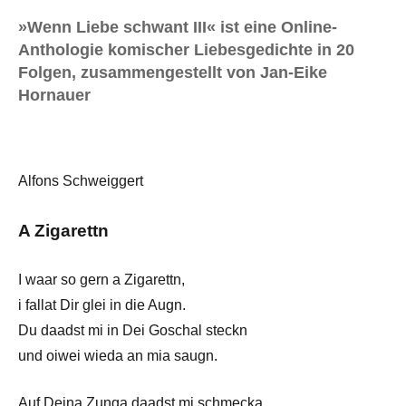
»Wenn Liebe schwant III« ist eine Online-
Anthologie komischer Liebesgedichte in 20
Folgen, zusammengestellt von Jan-Eike
Hornauer
Alfons Schweiggert
A Zigarettn
I waar so gern a Zigarettn,
i fallat Dir glei in die Augn.
Du daadst mi in Dei Goschal steckn
und oiwei wieda an mia saugn.
Auf Deina Zunga daadst mi schmecka.