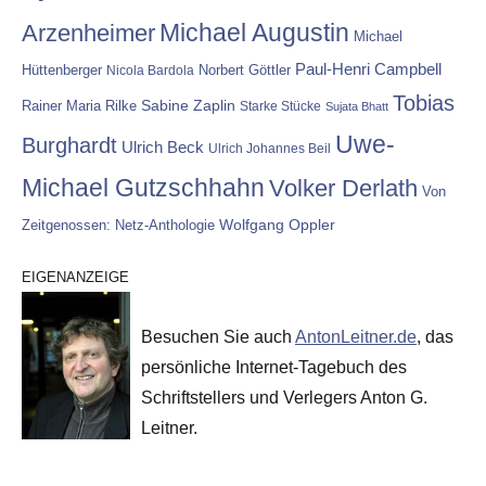
Michael Augustin
Arzenheimer
Michael
Paul-Henri Campbell
Hüttenberger
Nicola Bardola
Norbert Göttler
Tobias
Rainer Maria Rilke
Sabine Zaplin
Starke Stücke
Sujata Bhatt
Uwe-
Burghardt
Ulrich Beck
Ulrich Johannes Beil
Michael Gutzschhahn
Volker Derlath
Von
Wolfgang Oppler
Zeitgenossen: Netz-Anthologie
EIGENANZEIGE
Besuchen Sie auch
AntonLeitner.de
, das
persönliche Internet-Tagebuch des
Schriftstellers und Verlegers Anton G.
Leitner.