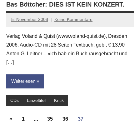
Bas Böttcher: DIES IST KEIN KONZERT.
5. November 2008
Keine Kommentare
Anton
G.
Verlag Voland & Quist (www.voland-quist.de), Dresden
Leitner
2006. Audio-CD mit 28 Seiten Textbuch, geb., € 13,90
Anton G. Leitner – »Ich hab ein Buch rausgebracht und
[…]
Weiterlesen
CDs
Einzeltitel
Kritik
Seitennummerierung
Vorherige
«
1
…
35
36
37
der
Beiträge
Beiträge