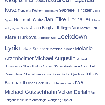
Westphal
Erich Jooß
Kusz
Gabriele Trinckler
Franziska Röchter
Friedrich Ani
Georg
Jan-Eike Hornauer
Hellmuth Opitz
Eggers
Johann
Juana Burghardt
Jürgen Bulla
Karsten Paul
Wolfgang von Goethe
Lockdown-
Klara Hurkova
Leander Beil
Lyrik
Melanie
Ludwig Steinherr
Matthias Kröner
Michael Augustin
Arzenheimer
Michael
Paul-Henri Campbell
Hüttenberger
Nicola Bardola
Norbert Göttler
Tobias
Rainer Maria Rilke
Sabine Zaplin
Starke Stücke
Sujata Bhatt
Uwe-
Burghardt
Ulrich Beck
Ulrich Johannes Beil
Michael Gutzschhahn
Volker Derlath
Von
Wolfgang Oppler
Zeitgenossen: Netz-Anthologie