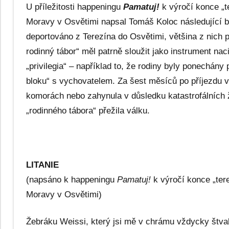
U příležitosti happeningu
Pamatuj!
k výročí konce „t
Moravy v Osvětimi napsal Tomáš Koloc následující b
deportováno z Terezína do Osvětimi, většina z nich
rodinný tábor“ měl patrně sloužit jako instrument na
„privilegia“ – například to, že rodiny byly ponechán
bloku“ s vychovatelem. Za šest měsíců po příjezdu v
komorách nebo zahynula v důsledku katastrofálních 
„rodinného tábora“ přežila válku.
LITANIE
(napsáno k happeningu
Pamatuj!
k výročí konce „ter
Moravy v Osvětimi)
Žebráku Weissi, který jsi mě v chrámu vždycky štv