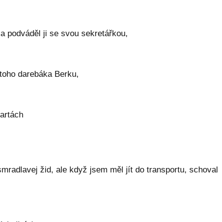
a podváděl ji se svou sekretářkou,
 toho darebáka Berku,
kartách
radlavej žid, ale když jsem měl jít do transportu, schoval