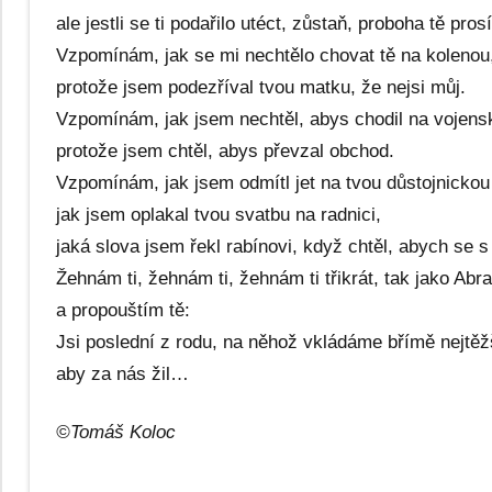
ale jestli se ti podařilo utéct, zůstaň, proboha tě pros
Vzpomínám, jak se mi nechtělo chovat tě na kolenou
protože jsem podezříval tvou matku, že nejsi můj.
Vzpomínám, jak jsem nechtěl, abys chodil na vojens
protože jsem chtěl, abys převzal obchod.
Vzpomínám, jak jsem odmítl jet na tvou důstojnickou
jak jsem oplakal tvou svatbu na radnici,
jaká slova jsem řekl rabínovi, když chtěl, abych se s 
Žehnám ti, žehnám ti, žehnám ti třikrát, tak jako Abr
a propouštím tě:
Jsi poslední z rodu, na něhož vkládáme břímě nejtěž
aby za nás žil…
©Tomáš Koloc