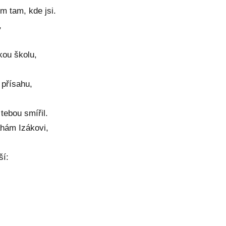
ím tam, kde jsi.
,
kou školu,
 přísahu,
tebou smířil.
ahám Izákovi,
ší: