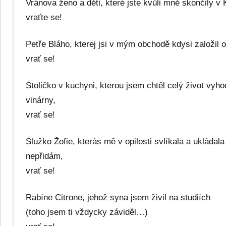
Vránova ženo a děti, které jste kvůli mně skončily v 
vraťte se!
Petře Bláho, kterej jsi v mým obchodě kdysi založil 
vrať se!
Stoličko v kuchyni, kterou jsem chtěl celý život vyh
vinárny,
vrať se!
Služko Žofie, kterás mě v opilosti svlíkala a ukládal
nepřidám,
vrať se!
Rabíne Citrone, jehož syna jsem živil na studiích
(toho jsem ti vždycky záviděl…)