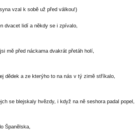
syna vzal k sobě už před válkou!)
n dvacet lidí a někdy se i zpívalo,
 jsi mě před náckama dvakrát přetáh holí,
ej dědek a ze kterýho to na nás v tý zimě stříkalo,
ch se blejskaly hvězdy, i když na ně seshora padal popel,
do Španělska,