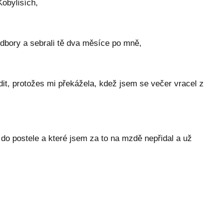
Kobylisích,
odbory a sebrali tě dva měsíce po mně,
odit, protožes mi překážela, kdež jsem se večer vracel z
a do postele a které jsem za to na mzdě nepřidal a už