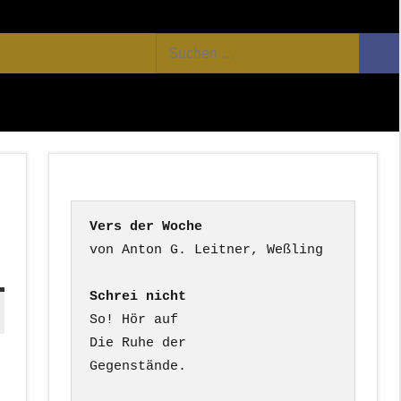
Facebook
Twitter
Youtube
Feed
Suchen
Suc
nach:
Vers der Woche
Schrei nicht
So! Hör auf

Die Ruhe der

Gegenstände.
