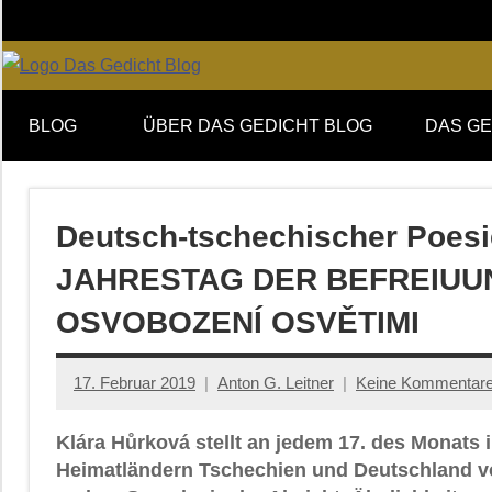
Zum
Inhalt
springen
Online-
DAS
Forum
BLOG
ÜBER DAS GEDICHT BLOG
DAS GE
von
GEDICHT
DAS
GEDICHT.
blog
Zeitschrift
Deutsch-tschechischer Poesi
für
JAHRESTAG DER BEFREIUUN
Lyrik,
Essay
OSVOBOZENÍ OSVĚTIMI
und
Kritik
17. Februar 2019
Anton G. Leitner
Keine Kommentar
Klára Hůrková stellt an jedem 17. des Monats 
Heimatländern Tschechien und Deutschland vor