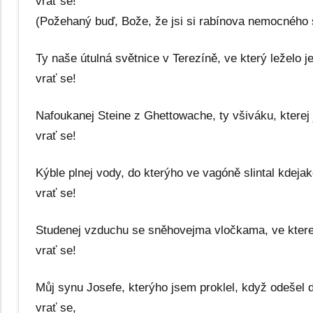
vrať se!
(Požehaný buď, Bože, že jsi si rabínova nemocného 
Ty naše útulná světnice v Terezíně, ve který leželo je
vrať se!
Nafoukanej Steine z Ghettowache, ty všiváku, kterej
vrať se!
Kýble plnej vody, do kterýho ve vagóně slintal kdejak
vrať se!
Studenej vzduchu se sněhovejma vločkama, ve kterej
vrať se!
Můj synu Josefe, kterýho jsem proklel, když odešel 
vrať se,