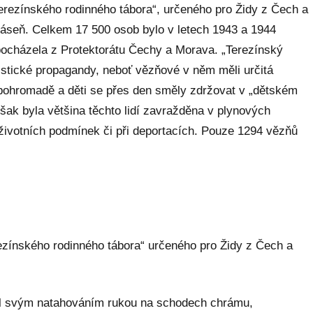
erezínského rodinného tábora“, určeného pro Židy z Čech a
áseň. Celkem 17 500 osob bylo v letech 1943 a 1944
 pocházela z Protektorátu Čechy a Morava. „Terezínský
cistické propagandy, neboť vězňové v něm měli určitá
y pohromadě a děti se přes den směly zdržovat v „dětském
šak byla většina těchto lidí zavražděna v plynových
životních podmínek či při deportacích. Pouze 1294 vězňů
ezínského rodinného tábora“ určeného pro Židy z Čech a
al svým natahováním rukou na schodech chrámu,