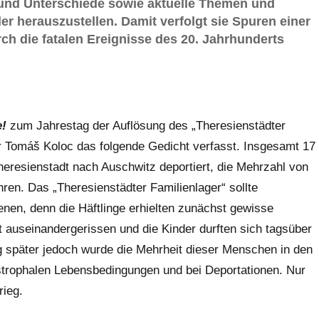
 und Unterschiede sowie aktuelle Themen und
r herauszustellen. Damit verfolgt sie Spuren einer
rch die fatalen Ereignisse des 20. Jahrhunderts
e!
zum Jahrestag der Auflösung des „Theresienstädter
er Tomáš Koloc das folgende Gedicht verfasst. Insgesamt 17
eresienstadt nach Auschwitz deportiert, die Mehrzahl von
n. Das „Theresienstädter Familienlager“ sollte
nen, denn die Häftlinge erhielten zunächst gewisse
ht auseinandergerissen und die Kinder durften sich tagsüber
g später jedoch wurde die Mehrheit dieser Menschen in den
trophalen Lebensbedingungen und bei Deportationen. Nur
rieg.