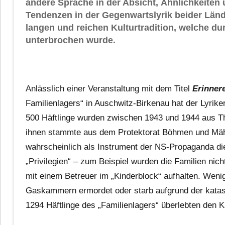
andere Sprache in der Absicht, Ähnlichkeiten
Tendenzen in der Gegenwartslyrik beider Lände
langen und reichen Kulturtradition, welche du
unterbrochen wurde.
Anlässlich einer Veranstaltung mit dem Titel
Erinner
Familienlagers“ in Auschwitz-Birkenau hat der Lyrik
500 Häftlinge wurden zwischen 1943 und 1944 aus Th
ihnen stammte aus dem Protektorat Böhmen und Mähre
wahrscheinlich als Instrument der NS-Propaganda die
„Privilegien“ – zum Beispiel wurden die Familien nic
mit einem Betreuer im „Kinderblock“ aufhalten. Weni
Gaskammern ermordet oder starb aufgrund der katas
1294 Häftlinge des „Familienlagers“ überlebten den K