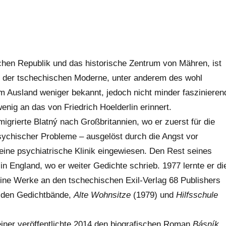
schen Republik und das historische Zentrum von Mähren, ist
er der tschechischen Moderne, unter anderem des wohl
m Ausland weniger bekannt, jedoch nicht minder faszinieren
enig an das von Friedrich Hoelderlin erinnert.
ierte Blatný nach Großbritannien, wo er zuerst für die
ychischer Probleme – ausgelöst durch die Angst vor
eine psychiatrische Klinik eingewiesen. Den Rest seines
in England, wo er weiter Gedichte schrieb. 1977 lernte er di
e Werke an den tschechischen Exil-Verlag 68 Publishers
eiden Gedichtbände,
Alte Wohnsitze
(1979) und
Hilfsschule
Reiner veröffentlichte 2014 den biografischen Roman
Básník