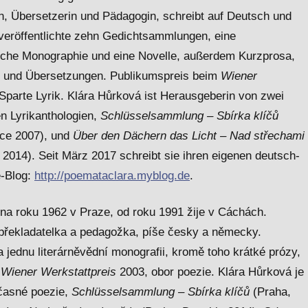
in, Übersetzerin und Pädagogin, schreibt auf Deutsch und
 veröffentlichte zehn Gedichtsammlungen, eine
tliche Monographie und eine Novelle, außerdem Kurzprosa,
 und Übersetzungen. Publikumspreis beim
Wiener
Sparte Lyrik. Klára Hůrková ist Herausgeberin von zwei
n Lyrikanthologien,
Schlüsselsammlung – Sbírka klíčů
áce 2007), und
Über den Dächern das Licht – Nad střechami
2014). Seit März 2017 schreibt sie ihren eigenen deutsch-
e-Blog:
http://poemataclara.myblog.de
.
na roku 1962 v Praze, od roku 1991 žije v Cáchách.
 překladatelka a pedagožka, píše česky a německy.
 jednu literárněvědní monografii, kromě toho krátké prózy,
i
Wiener Werkstattpreis
2003, obor poezie. Klára Hůrková je
časné poezie,
Schlüsselsammlung – Sbírka klíčů
(Praha,