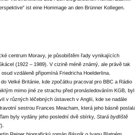
Perspektive“ ist eine Hommage an den Brünner Kollegen.
ické centrum Moravy, je působištěm řady vynikajících
Skácel (1922 – 1989). V cizině méně známý, ale právě tak
ž osud vzdáleně připomíná Friedricha Hoelderlina.
 do Velké Británie, kde zpočátku pracoval pro BBC a Rádio
iklým mimo jiné ze strachu před pronásledováním KGB, byl
vil v různých léčebných ústavech v Anglii, kde se nadále
dravotní sestrou Frances Meacham, která jeho básně poslal
 Tam byly vydány jeho poslední dvě sbírky,
Stará bydliště
).
artin Reiner biografický román
Básník
o Ivanu Blatném.