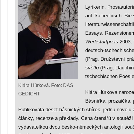
Lyrikerin, Prosaautor
auf Tschechisch. Sie
literaturwissenschaf
Essays, Rezensionen
Werkstattpreis
2003, 
deutsch-tschechische
(Prag, Družstevní pr
světlo
(Prag, Dauphin 
tschechischen Poesi
Klára Hůrková. Foto: DAS
Klára Hůrková naroze
GEDICHT
Básnířka, prozaička,
Publikovala deset básnických sbírek, jednu novelu a
články, recenze a překlady. Cena čtenářů v soutěž
vydavatelkou dvou česko-německých antologií sou