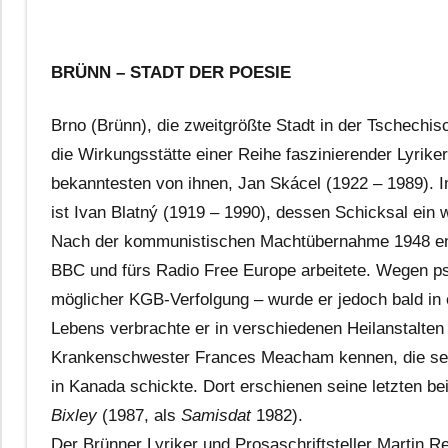
BRÜNN – STADT DER POESIE
Brno (Brünn), die zweitgrößte Stadt in der Tschechi
die Wirkungsstätte einer Reihe faszinierender Lyrik
bekanntesten von ihnen, Jan Skácel (1922 – 1989). I
ist Ivan Blatný (1919 – 1990), dessen Schicksal ein w
Nach der kommunistischen Machtübernahme 1948 emigr
BBC und fürs Radio Free Europe arbeitete. Wegen ps
möglicher KGB-Verfolgung – wurde er jedoch bald in 
Lebens verbrachte er in verschiedenen Heilanstalten 
Krankenschwester Frances Meacham kennen, die sein
in Kanada schickte. Dort erschienen seine letzten b
Bixley
(1987, als
Samisdat
1982).
Der Brünner Lyriker und Prosaschriftsteller Martin 