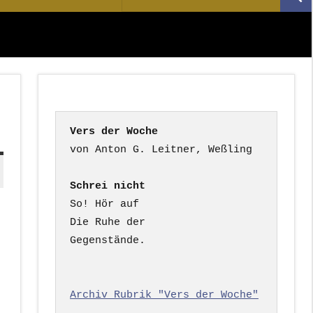
Suc
nach:
Vers der Woche
Schrei nicht
So! Hör auf

Die Ruhe der

Gegenstände.

Archiv Rubrik "Vers der Woche"