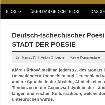
Online-
DAS
Forum
BLOG
ÜBER DAS GEDICHT BLOG
DAS GE
von
GEDICHT
DAS
GEDICHT.
blog
Zeitschrift
Deutsch-tschechischer Poesi
für
STADT DER POESIE
Lyrik,
Essay
und
17. Juni 2019
Anton G. Leitner
Keine Kommentare
Kritik
Klára Hůrková stellt an jedem 17. des Monats 
Heimatländern Tschechien und Deutschland vor
andere Sprache in der Absicht, Ähnlichkeiten
Tendenzen in der Gegenwartslyrik beider Lände
langen und reichen Kulturtradition, welche du
unterbrochen wurde.