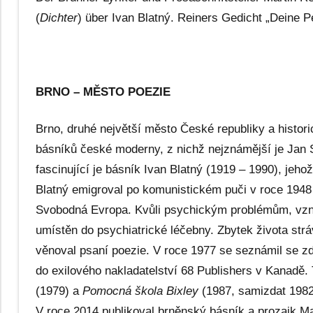
(
Dichter
) über Ivan Blatný. Reiners Gedicht „Deine 
BRNO – MĚSTO POEZIE
Brno, druhé největší město České republiky a histor
básníků české moderny, z nichž nejznámější je Jan 
fascinující je básník Ivan Blatný (1919 – 1990), jeho
Blatný emigroval po komunistickém puči v roce 1948
Svobodná Evropa. Kvůli psychickým problémům, vzn
umístěn do psychiatrické léčebny. Zbytek života strá
věnoval psaní poezie. V roce 1977 se seznámil se z
do exilového nakladatelství 68 Publishers v Kanadě.
(1979) a
Pomocná škola Bixley
(1987, samizdat 1982
V roce 2014 publikoval brněnský básník a prozaik M