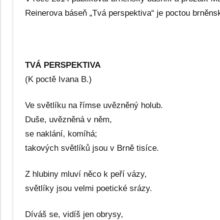
Reinerova báseň „Tvá perspektiva“ je poctou brněns
TVÁ PERSPEKTIVA
(K poctě Ivana B.)
Ve světlíku na římse uvězněný holub.
Duše, uvězněná v něm,
se naklání, komíhá;
takových světlíků jsou v Brně tisíce.
Z hlubiny mluví něco k peří vázy,
světlíky jsou velmi poetické srázy.
Díváš se, vidíš jen obrysy,