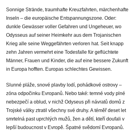
Sonnige Strände, traumhafte Kreuzfahrten, märchenhafte
Inseln – die europäische Entspannungszone. Oder:
dunkle Gewässer voller Gefahren und Ungeheuer, wo
Odysseus auf seiner Heimkehr aus dem Trojanischen
Krieg alle seine Weggefährten verloren hat. Seit knapp
zehn Jahren vermehrt eine Todesfalle für geflüchtete
Männer, Frauen und Kinder, die auf eine bessere Zukunft
in Europa hofften. Europas schlechtes Gewissen.
Slunné pláže, snové plavby lodí, pohádkové ostrovy –
zóna odpočinku Evropanů. Nebo také: temné vody plné
nebezpečí a oblud, v nichž Odyseus při návratů domů z
Trojské války ztratil všechny své druhy. A téměř deset let
smrtelná past uprchlých mužů, žen a dětí, kteří doufali v
lepší budoucnost v Evropě. Špatné svědomí Evropanů.