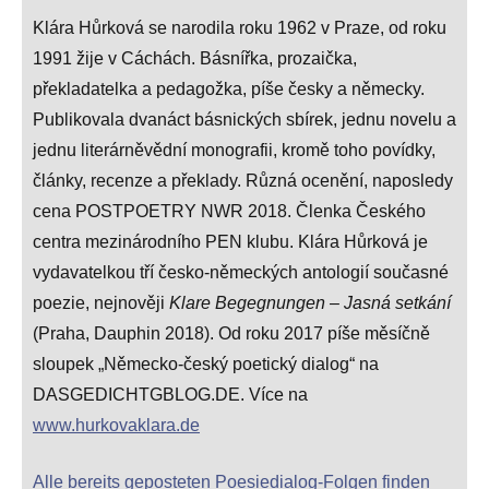
Klára Hůrková se narodila roku 1962 v Praze, od roku
1991 žije v Cáchách. Básnířka, prozaička,
překladatelka a pedagožka, píše česky a německy.
Publikovala dvanáct básnických sbírek, jednu novelu a
jednu literárněvědní monografii, kromě toho povídky,
články, recenze a překlady. Různá ocenění, naposledy
cena POSTPOETRY NWR 2018. Členka Českého
centra mezinárodního PEN klubu. Klára Hůrková je
vydavatelkou tří česko-německých antologií současné
poezie, nejnověji
Klare Begegnungen – Jasná setkání
(Praha, Dauphin 2018). Od roku 2017 píše měsíčně
sloupek „Německo-český poetický dialog“ na
DASGEDICHTGBLOG.DE. Více na
www.hurkovaklara.de
Alle bereits geposteten Poesiedialog-Folgen finden