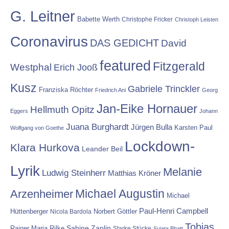
G. Leitner
Babette Werth
Christophe Fricker
Christoph Leisten
Coronavirus
DAS GEDICHT
David
featured
Fitzgerald
Westphal
Erich Jooß
Kusz
Gabriele Trinckler
Franziska Röchter
Friedrich Ani
Georg
Jan-Eike Hornauer
Hellmuth Opitz
Eggers
Johann
Juana Burghardt
Jürgen Bulla
Karsten Paul
Wolfgang von Goethe
Lockdown-
Klara Hurkova
Leander Beil
Lyrik
Melanie
Ludwig Steinherr
Matthias Kröner
Michael Augustin
Arzenheimer
Michael
Paul-Henri Campbell
Hüttenberger
Nicola Bardola
Norbert Göttler
Tobias
Rainer Maria Rilke
Sabine Zaplin
Starke Stücke
Sujata Bhatt