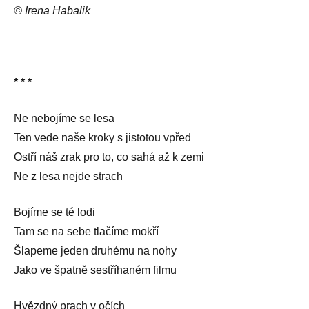
© Irena Habalik
* * *
Ne nebojíme se lesa
Ten vede naše kroky s jistotou vpřed
Ostří náš zrak pro to, co sahá až k zemi
Ne z lesa nejde strach
Bojíme se té lodi
Tam se na sebe tlačíme mokří
Šlapeme jeden druhému na nohy
Jako ve špatně sestříhaném filmu
Hvězdný prach v očích