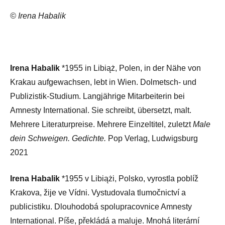
© Irena Habalik
Irena Habalik
*1955 in Libiąż, Polen, in der Nähe von
Krakau aufgewachsen, lebt in Wien. Dolmetsch- und
Publizistik-Studium. Langjährige Mitarbeiterin bei
Amnesty International. Sie schreibt, übersetzt, malt.
Mehrere Literaturpreise. Mehrere Einzeltitel, zuletzt
Male
dein Schweigen. Gedichte.
Pop Verlag, Ludwigsburg
2021
Irena Habalik
*1955 v Libiążi, Polsko, vyrostla poblíž
Krakova, žije ve Vídni. Vystudovala tlumočnictví a
publicistiku. Dlouhodobá spolupracovnice Amnesty
International. Píše, překládá a maluje. Mnohá literární