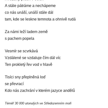
A stále pátráme a nechápeme
co nás unáší, unáší stále dál
tam, kde se leskne temnota a ohnivě rudá
Za námi leží ladem země
s pachem popela
Vesmír se scvrkává
Vzdálené se vzdaluje čím dál víc
Ten prokletý řev vod v hlavě
Tisíci sny přeplněná loď
se převrací
Kdo nás zachrání v kterém jazyce andělů
Téměř 30 000 utonulých ve Středozemním moři