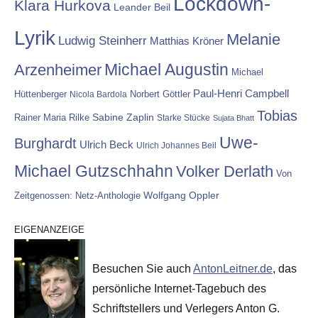
Lockdown-
Klara Hurkova
Leander Beil
Lyrik
Melanie
Ludwig Steinherr
Matthias Kröner
Michael Augustin
Arzenheimer
Michael
Paul-Henri Campbell
Hüttenberger
Nicola Bardola
Norbert Göttler
Tobias
Rainer Maria Rilke
Sabine Zaplin
Starke Stücke
Sujata Bhatt
Uwe-
Burghardt
Ulrich Beck
Ulrich Johannes Beil
Michael Gutzschhahn
Volker Derlath
Von
Wolfgang Oppler
Zeitgenossen: Netz-Anthologie
EIGENANZEIGE
Besuchen Sie auch
AntonLeitner.de
, das
persönliche Internet-Tagebuch des
Schriftstellers und Verlegers Anton G.