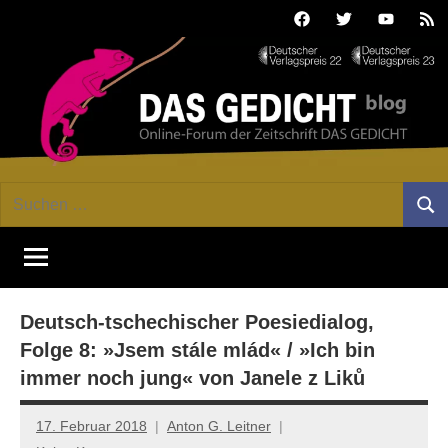
Zum
Facebook
Twitter
Youtube
Fee
Inhalt
springen
DAS
Online-
Suchen
Forum
Such
GEDICHT
nach:
von
DAS
blog
GEDICHT.
Zeitschrift
Deutsch-tschechischer Poesiedialog,
für
Lyrik,
Folge 8: »Jsem stále mlád« / »Ich bin
Essay
immer noch jung« von Janele z Liků
und
Kritik
17. Februar 2018
Anton G. Leitner