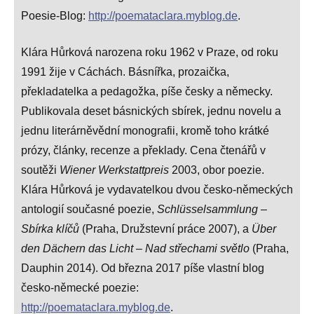
Poesie-Blog:
http://poemataclara.myblog.de
.
Klára Hůrková narozena roku 1962 v Praze, od roku
1991 žije v Cáchách. Básnířka, prozaička,
překladatelka a pedagožka, píše česky a německy.
Publikovala deset básnických sbírek, jednu novelu a
jednu literárněvědní monografii, kromě toho krátké
prózy, články, recenze a překlady. Cena čtenářů v
soutěži
Wiener Werkstattpreis
2003, obor poezie.
Klára Hůrková je vydavatelkou dvou česko-německých
antologií současné poezie,
Schlüsselsammlung –
Sbírka klíčů
(Praha, Družstevní práce 2007), a
Über
den Dächern das Licht – Nad střechami světlo
(Praha,
Dauphin 2014). Od března 2017 píše vlastní blog
česko-německé poezie:
http://poemataclara.myblog.de
.