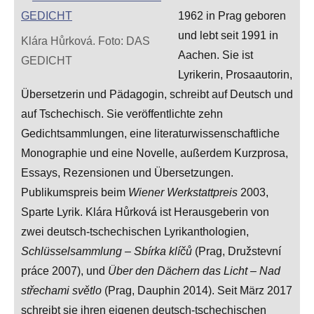
1962 in Prag geboren
und lebt seit 1991 in
Klára Hůrková. Foto: DAS
Aachen. Sie ist
GEDICHT
Lyrikerin, Prosaautorin,
Übersetzerin und Pädagogin, schreibt auf Deutsch und
auf Tschechisch. Sie veröffentlichte zehn
Gedichtsammlungen, eine literaturwissenschaftliche
Monographie und eine Novelle, außerdem Kurzprosa,
Essays, Rezensionen und Übersetzungen.
Publikumspreis beim
Wiener Werkstattpreis
2003,
Sparte Lyrik. Klára Hůrková ist Herausgeberin von
zwei deutsch-tschechischen Lyrikanthologien,
Schlüsselsammlung – Sbírka klíčů
(Prag, Družstevní
práce 2007), und
Über den Dächern das Licht – Nad
střechami světlo
(Prag, Dauphin 2014). Seit März 2017
schreibt sie ihren eigenen deutsch-tschechischen