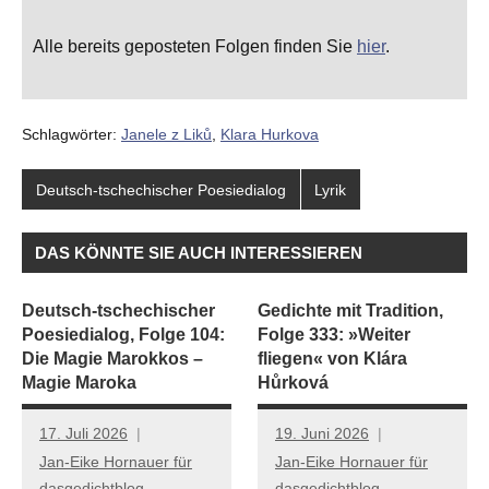
Alle bereits geposteten Folgen finden Sie
hier
.
Schlagwörter:
Janele z Liků
,
Klara Hurkova
Deutsch-tschechischer Poesiedialog
Lyrik
DAS KÖNNTE SIE AUCH INTERESSIEREN
Deutsch-tschechischer
Gedichte mit Tradition,
Poesiedialog, Folge 104:
Folge 333: »Weiter
Die Magie Marokkos –
fliegen« von Klára
Magie Maroka
Hůrková
17. Juli 2026
19. Juni 2026
Jan-Eike Hornauer für
Jan-Eike Hornauer für
dasgedichtblog
dasgedichtblog