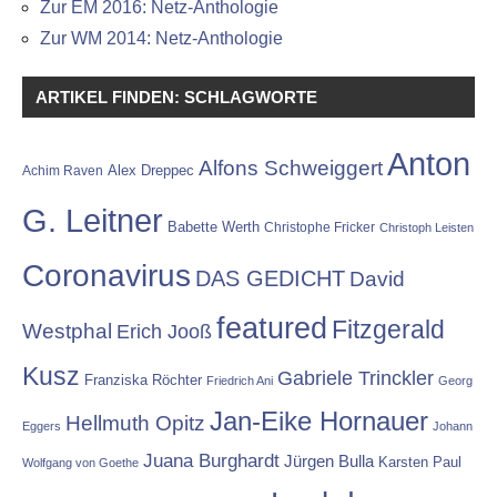
Zur EM 2016: Netz-Anthologie
Zur WM 2014: Netz-Anthologie
ARTIKEL FINDEN: SCHLAGWORTE
Anton
Alfons Schweiggert
Alex Dreppec
Achim Raven
G. Leitner
Babette Werth
Christophe Fricker
Christoph Leisten
Coronavirus
DAS GEDICHT
David
featured
Fitzgerald
Westphal
Erich Jooß
Kusz
Gabriele Trinckler
Franziska Röchter
Friedrich Ani
Georg
Jan-Eike Hornauer
Hellmuth Opitz
Eggers
Johann
Juana Burghardt
Jürgen Bulla
Karsten Paul
Wolfgang von Goethe