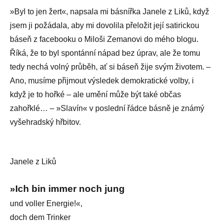
»Byl to jen žert«, napsala mi básnířka Janele z Liků, když
jsem ji požádala, aby mi dovolila přeložit její satirickou
báseň z facebooku o Miloši Zemanovi do mého blogu.
Říká, že to byl spontánní nápad bez úprav, ale že tomu
tedy nechá volný průběh, ať si báseň žije svým životem. –
Ano, musíme přijmout výsledek demokratické volby, i
když je to hořké – ale umění může být také občas
zahořklé… – »Slavín« v poslední řádce básně je známý
vyšehradský hřbitov.
Janele z Liků
»Ich bin immer noch jung
und voller Energie!«,
doch dem Trinker