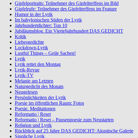
Gipfelportraits: Teilnehmer des Gipfeltreffens im Bild
Gipfelrufe: Teilnehmer des Gipfeltreffens im Feature
Humor in der Lyrik
Im babylonischen Süden der Lyrik
Jahrhundertdichter: Top 10
Jubiläumsblog. Ein Vierteljahrhundert DAS GEDICHT
Kritik
Liebesgedichte
Lockdown-Lyrik
Lustful Things – Geile Sachen!
Lyrik
Lyrik rettet den Montag
Lyrik-Revue
Lyrik-TV
Melanie am Letzten
Naturgedicht des Monats
Neugelesen
Persönlichkeiten der Lyrik
Poesie im öffentlichen Raum: Fotos
Poesie. Meditationen
Reformatio | Reset
Reformatio | Reset – Pausenpoesie zum Neustarten
Religion und Lyrik
Rückblick auf 25 Jahre DAS GEDICHT: Akustische Galerie
Sinnliche Lyrik