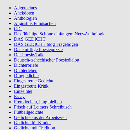
Allgemeines
Anekdoten
Anthologien
Augustins Fundsachen
CDs
Das flüchtige Schöne einfangen: Netz-Anthologie
DAS GEDICHT
DAS GEDICHT blog-Fragebogen
Das knifflige Poesiepuzzle
Der Poesie-Talk
Deutsch-tschechischer Poesiedialog
Dichterbriefe
Dichterleben
Dinggedichte
Eingestreute Gedichte
Eingestreute Kritik
Einzeltitel
Essay
Fremdgehen, jung bleiben
Frisch auf Leitners Schreibtisch
Fußballgedichte
Gedichte aus der Arbeitswelt
Gedichte für Kinder
Gedichte mit Tradition