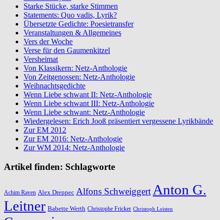
Starke Stücke, starke Stimmen
Statements: Quo vadis, Lyrik?
Übersetzte Gedichte: Poesietransfer
Veranstaltungen & Allgemeines
Vers der Woche
Verse für den Gaumenkitzel
Versheimat
Von Klassikern: Netz-Anthologie
Von Zeitgenossen: Netz-Anthologie
Weihnachtsgedichte
Wenn Liebe schwant II: Netz-Anthologie
Wenn Liebe schwant III: Netz-Anthologie
Wenn Liebe schwant: Netz-Anthologie
Wiedergelesen: Erich Jooß präsentiert vergessene Lyrikbände
Zur EM 2012
Zur EM 2016: Netz-Anthologie
Zur WM 2014: Netz-Anthologie
Artikel finden: Schlagworte
Anton G.
Alfons Schweiggert
Alex Dreppec
Achim Raven
Leitner
Babette Werth
Christophe Fricker
Christoph Leisten