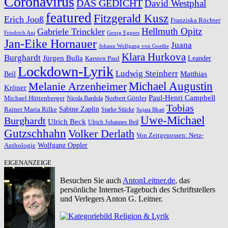
Coronavirus
DAS GEDICHT
David Westphal
featured
Fitzgerald Kusz
Erich Jooß
Franziska Röchter
Hellmuth Opitz
Gabriele Trinckler
Friedrich Ani
Georg Eggers
Jan-Eike Hornauer
Juana
Johann Wolfgang von Goethe
Klara Hurkova
Burghardt
Jürgen Bulla
Leander
Karsten Paul
Lockdown-Lyrik
Ludwig Steinherr
Beil
Matthias
Michael Augustin
Melanie Arzenheimer
Kröner
Paul-Henri Campbell
Michael Hüttenberger
Norbert Göttler
Nicola Bardola
Tobias
Rainer Maria Rilke
Sabine Zaplin
Starke Stücke
Sujata Bhatt
Uwe-Michael
Burghardt
Ulrich Beck
Ulrich Johannes Beil
Gutzschhahn
Volker Derlath
Von Zeitgenossen: Netz-
Wolfgang Oppler
Anthologie
EIGENANZEIGE
Besuchen Sie auch
AntonLeitner.de
, das
persönliche Internet-Tagebuch des Schriftstellers
und Verlegers Anton G. Leitner.