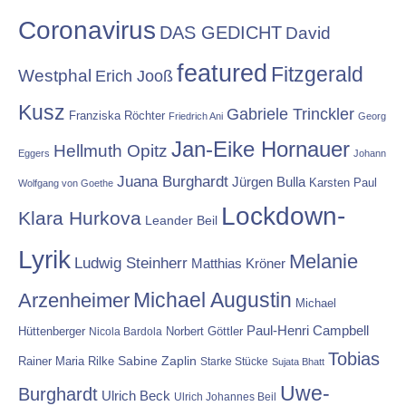
Coronavirus
DAS GEDICHT
David
featured
Fitzgerald
Westphal
Erich Jooß
Kusz
Gabriele Trinckler
Franziska Röchter
Friedrich Ani
Georg
Jan-Eike Hornauer
Hellmuth Opitz
Eggers
Johann
Juana Burghardt
Jürgen Bulla
Karsten Paul
Wolfgang von Goethe
Lockdown-
Klara Hurkova
Leander Beil
Lyrik
Melanie
Ludwig Steinherr
Matthias Kröner
Michael Augustin
Arzenheimer
Michael
Paul-Henri Campbell
Hüttenberger
Nicola Bardola
Norbert Göttler
Tobias
Rainer Maria Rilke
Sabine Zaplin
Starke Stücke
Sujata Bhatt
Uwe-
Burghardt
Ulrich Beck
Ulrich Johannes Beil