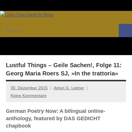
Zum
Facebook
Twitter
Youtube
Fee
Inhalt
springen
DAS
Online-
Suchen
Forum
Such
GEDICHT
nach:
von
DAS
blog
GEDICHT.
Zeitschrift
Lustful Things – Geile Sachen!, Folge 11:
für
Lyrik,
Georg Maria Roers SJ, »In the trattoria«
Essay
und
30. Dezember 2015
Anton G. Leitner
Kritik
Keine Kommentare
German Poetry Now: A bilingual online-
anthology, featured by DAS GEDICHT
chapbook