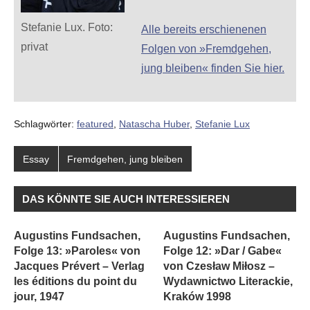
Stefanie Lux. Foto:
Alle bereits erschienenen
privat
Folgen von »Fremdgehen,
jung bleiben« finden Sie hier.
Schlagwörter:
featured
,
Natascha Huber
,
Stefanie Lux
Essay
Fremdgehen, jung bleiben
DAS KÖNNTE SIE AUCH INTERESSIEREN
Augustins Fundsachen,
Augustins Fundsachen,
Folge 13: »Paroles« von
Folge 12: »Dar / Gabe«
Jacques Prévert – Verlag
von Czesław Miłosz –
les éditions du point du
Wydawnictwo Literackie,
jour, 1947
Kraków 1998