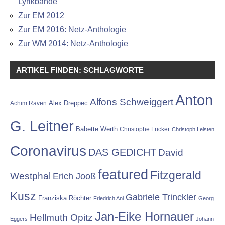
Lyrikbände
Zur EM 2012
Zur EM 2016: Netz-Anthologie
Zur WM 2014: Netz-Anthologie
ARTIKEL FINDEN: SCHLAGWORTE
Anton
Alfons Schweiggert
Alex Dreppec
Achim Raven
G. Leitner
Babette Werth
Christophe Fricker
Christoph Leisten
Coronavirus
DAS GEDICHT
David
featured
Fitzgerald
Westphal
Erich Jooß
Kusz
Gabriele Trinckler
Franziska Röchter
Friedrich Ani
Georg
Jan-Eike Hornauer
Hellmuth Opitz
Eggers
Johann