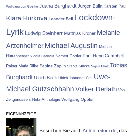
Juana Burghardt
Jürgen Bulla
Karsten Paul
Wolfgang von Goethe
Lockdown-
Klara Hurkova
Leander Beil
Lyrik
Melanie
Ludwig Steinherr
Matthias Kröner
Michael Augustin
Arzenheimer
Michael
Paul-Henri Campbell
Hüttenberger
Nicola Bardola
Norbert Göttler
Tobias
Rainer Maria Rilke
Sabine Zaplin
Starke Stücke
Sujata Bhatt
Uwe-
Burghardt
Ulrich Beck
Ulrich Johannes Beil
Michael Gutzschhahn
Volker Derlath
Von
Wolfgang Oppler
Zeitgenossen: Netz-Anthologie
EIGENANZEIGE
Besuchen Sie auch
AntonLeitner.de
, das