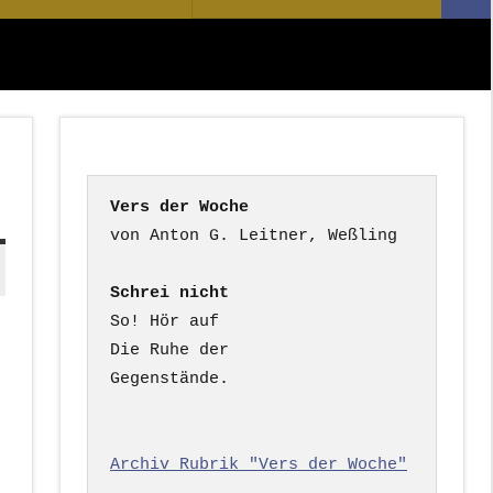
Suc
nach:
Vers der Woche
Schrei nicht
So! Hör auf

Die Ruhe der

Gegenstände.

Archiv Rubrik "Vers der Woche"