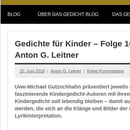
Online-
DAS
Forum
BLOG
ÜBER DAS GEDICHT BLOG
DAS GE
von
GEDICHT
DAS
GEDICHT.
blog
Zeitschrift
Gedichte für Kinder – Folge 
für
Anton G. Leitner
Lyrik,
Essay
und
10. Juni 2016
Anton G. Leitner
Keine Kommentare
Kritik
Uwe-Michael Gutzschhahn präsentiert jeweils
faszinierende Kindergedicht-Autoren mit ihren
Kindergedicht soll lebendig bleiben – damit 
werden, die sich an die Klänge und Bilder der 
Lyrikinterpretation.