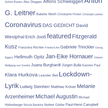
Anton
Alfons Schweiggert
Alex Dreppec
Achim Raven
G. Leitner
Babette Werth
Christophe Fricker
Christoph Leisten
Coronavirus
DAS GEDICHT
David
featured
Fitzgerald
Westphal
Erich Jooß
Kusz
Gabriele Trinckler
Franziska Röchter
Friedrich Ani
Georg
Jan-Eike Hornauer
Hellmuth Opitz
Eggers
Johann
Juana Burghardt
Jürgen Bulla
Karsten Paul
Wolfgang von Goethe
Lockdown-
Klara Hurkova
Leander Beil
Lyrik
Melanie
Ludwig Steinherr
Matthias Kröner
Michael Augustin
Arzenheimer
Michael
Paul-Henri Campbell
Hüttenberger
Nicola Bardola
Norbert Göttler