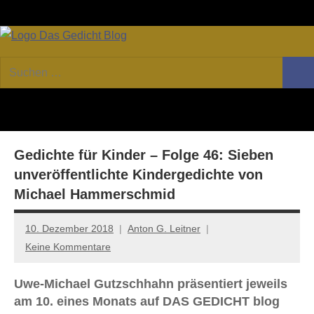
Zum
Facebook
Twitter
Youtube
Fee
Inhalt
springen
DAS
Online-
Suchen
Forum
Such
GEDICHT
nach:
von
DAS
blog
GEDICHT.
Zeitschrift
Gedichte für Kinder – Folge 46: Sieben
für
Lyrik,
unveröffentlichte Kindergedichte von
Essay
Michael Hammerschmid
und
Kritik
10. Dezember 2018
Anton G. Leitner
Keine Kommentare
Uwe-Michael Gutzschhahn präsentiert jeweils
am 10. eines Monats auf DAS GEDICHT blog