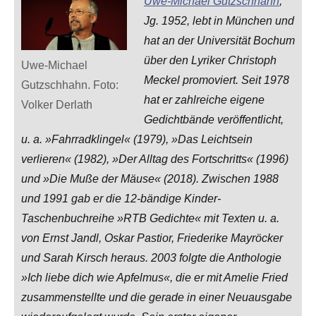
Uwe-Michael Gutzschhahn
,
Jg. 1952, lebt in München und
hat an der Universität Bochum
über den Lyriker Christoph
Uwe-Michael
Meckel promoviert. Seit 1978
Gutzschhahn. Foto:
hat er zahlreiche eigene
Volker Derlath
Gedichtbände veröffentlicht,
u. a. »Fahrradklingel« (1979), »Das Leichtsein
verlieren« (1982), »Der Alltag des Fortschritts« (1996)
und »Die Muße der Mäuse« (2018). Zwischen 1988
und 1991 gab er die 12-bändige Kinder-
Taschenbuchreihe »RTB Gedichte« mit Texten u. a.
von Ernst Jandl, Oskar Pastior, Friederike Mayröcker
und Sarah Kirsch heraus. 2003 folgte die Anthologie
»Ich liebe dich wie Apfelmus«, die er mit Amelie Fried
zusammenstellte und die gerade in einer Neuausgabe