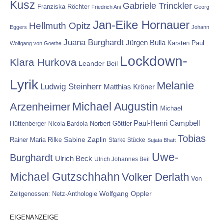
Kusz
Gabriele Trinckler
Franziska Röchter
Friedrich Ani
Georg
Jan-Eike Hornauer
Hellmuth Opitz
Eggers
Johann
Juana Burghardt
Jürgen Bulla
Karsten Paul
Wolfgang von Goethe
Lockdown-
Klara Hurkova
Leander Beil
Lyrik
Melanie
Ludwig Steinherr
Matthias Kröner
Michael Augustin
Arzenheimer
Michael
Paul-Henri Campbell
Hüttenberger
Nicola Bardola
Norbert Göttler
Tobias
Rainer Maria Rilke
Sabine Zaplin
Starke Stücke
Sujata Bhatt
Uwe-
Burghardt
Ulrich Beck
Ulrich Johannes Beil
Michael Gutzschhahn
Volker Derlath
Von
Wolfgang Oppler
Zeitgenossen: Netz-Anthologie
EIGENANZEIGE