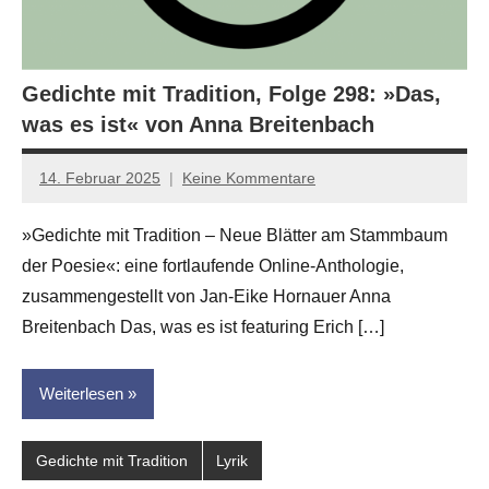
Gedichte mit Tradition, Folge 298: »Das,
was es ist« von Anna Breitenbach
14. Februar 2025
Keine Kommentare
Jan-
Eike
»Gedichte mit Tradition – Neue Blätter am Stammbaum
Hornauer
der Poesie«: eine fortlaufende Online-Anthologie,
für
dasgedichtblog
zusammengestellt von Jan-Eike Hornauer Anna
Breitenbach Das, was es ist featuring Erich […]
Weiterlesen
Gedichte mit Tradition
Lyrik