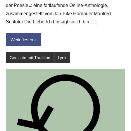
der Poesie«: eine fortlaufende Online-Anthologie,
für
dasgedichtblog
zusammengestellt von Jan-Eike Hornauer Manfred
Schlüter Die Liebe Ich binsagt sieIch bin […]
Weiterlesen
Gedichte mit Tradition
Lyrik