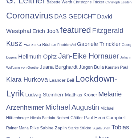
G. Leitner
Babette Werth
Christophe Fricker
Christoph Leisten
Coronavirus
DAS GEDICHT
David
featured
Fitzgerald
Westphal
Erich Jooß
Kusz
Gabriele Trinckler
Franziska Röchter
Friedrich Ani
Georg
Jan-Eike Hornauer
Hellmuth Opitz
Eggers
Johann
Juana Burghardt
Jürgen Bulla
Karsten Paul
Wolfgang von Goethe
Lockdown-
Klara Hurkova
Leander Beil
Lyrik
Melanie
Ludwig Steinherr
Matthias Kröner
Michael Augustin
Arzenheimer
Michael
Paul-Henri Campbell
Hüttenberger
Nicola Bardola
Norbert Göttler
Tobias
Rainer Maria Rilke
Sabine Zaplin
Starke Stücke
Sujata Bhatt