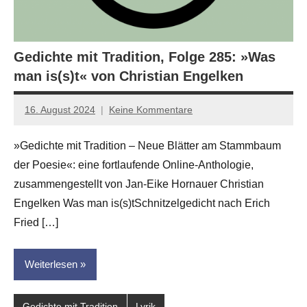
Gedichte mit Tradition, Folge 285: »Was
man is(s)t« von Christian Engelken
16. August 2024
Keine Kommentare
Jan-
Eike
»Gedichte mit Tradition – Neue Blätter am Stammbaum
Hornauer
der Poesie«: eine fortlaufende Online-Anthologie,
für
dasgedichtblog
zusammengestellt von Jan-Eike Hornauer Christian
Engelken Was man is(s)tSchnitzelgedicht nach Erich
Fried […]
Weiterlesen
Gedichte mit Tradition
Lyrik