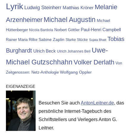
Lyrik
Melanie
Ludwig Steinherr
Matthias Kröner
Michael Augustin
Arzenheimer
Michael
Paul-Henri Campbell
Hüttenberger
Nicola Bardola
Norbert Göttler
Tobias
Rainer Maria Rilke
Sabine Zaplin
Starke Stücke
Sujata Bhatt
Uwe-
Burghardt
Ulrich Beck
Ulrich Johannes Beil
Michael Gutzschhahn
Volker Derlath
Von
Wolfgang Oppler
Zeitgenossen: Netz-Anthologie
EIGENANZEIGE
Besuchen Sie auch
AntonLeitner.de
, das
persönliche Internet-Tagebuch des
Schriftstellers und Verlegers Anton G.
Leitner.