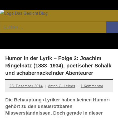
Zum
Facebook
Twitter
Youtube
Fee
Inhalt
springen
DAS
Online-
Suchen
Forum
Such
GEDICHT
nach:
von
DAS
blog
GEDICHT.
Zeitschrift
Humor in der Lyrik – Folge 2: Joachim
für
Lyrik,
Ringelnatz (1883–1934), poetischer Schalk
Essay
und schabernackelnder Abenteurer
und
Kritik
25. Dezember 2014
Anton G. Leitner
1 Kommentar
Die Behauptung ›Lyriker haben keinen Humor‹
gehört zu den unausrottbaren
Missverständnissen. Doch gerade in dieser