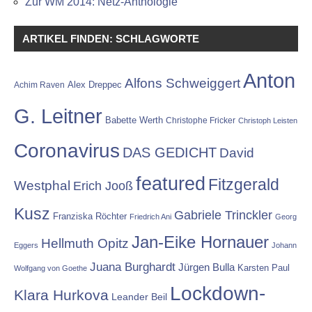
Zur WM 2014: Netz-Anthologie
ARTIKEL FINDEN: SCHLAGWORTE
Anton
Alfons Schweiggert
Alex Dreppec
Achim Raven
G. Leitner
Babette Werth
Christophe Fricker
Christoph Leisten
Coronavirus
DAS GEDICHT
David
featured
Fitzgerald
Westphal
Erich Jooß
Kusz
Gabriele Trinckler
Franziska Röchter
Friedrich Ani
Georg
Jan-Eike Hornauer
Hellmuth Opitz
Eggers
Johann
Juana Burghardt
Jürgen Bulla
Karsten Paul
Wolfgang von Goethe
Lockdown-
Klara Hurkova
Leander Beil