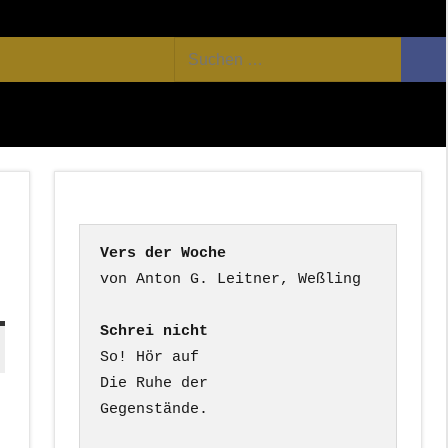
Facebook
Twitter
Youtube
Feed
Suchen
Suc
nach:
Vers der Woche
Schrei nicht
So! Hör auf

Die Ruhe der

Gegenstände.
