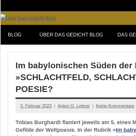
Zum
Inhalt
springen
Online-
DAS
Forum
BLOG
ÜBER DAS GEDICHT BLOG
DAS GE
von
GEDICHT
DAS
GEDICHT.
blog
Zeitschrift
Im babylonischen Süden der 
für
»SCHLACHTFELD, SCHLACHT
Lyrik,
Essay
POESIE?
und
Kritik
5. Februar 2023
Anton G. Leitner
Keine Kommentare
Tobias Burghardt flaniert jeweils am 5. eine
Gefilde der Weltpoesie. In der Rubrik »
Im baby