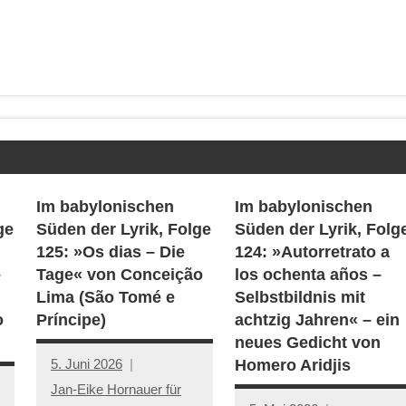
Im babylonischen
Im babylonischen
ge
Süden der Lyrik, Folge
Süden der Lyrik, Folg
125: »Os dias – Die
124: »Autorretrato a
–
Tage« von Conceição
los ochenta años –
Lima (São Tomé e
Selbstbildnis mit
o
Príncipe)
achtzig Jahren« – ein
neues Gedicht von
5. Juni 2026
Homero Aridjis
Jan-Eike Hornauer für