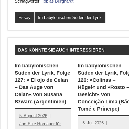
Schlagwörter:
Tobias Burghardt
Essay
Im babylonischen Süden der Lyrik
DAS KÖNNTE SIE AUCH INTERESSIEREN
Im babylonischen
Im babylonischen
Süden der Lyrik, Folge
Süden der Lyrik, Fol
127: » El ojo de Celan
126: »Colinas –
– Das Auge von
Hügel« und »Rosto 
Celan« von Susana
Gesicht« von
Szwarc (Argentinien)
Conceição Lima (Sã
Tomé e Príncipe)
5. August 2026
5. Juli 2026
Jan-Eike Hornauer für