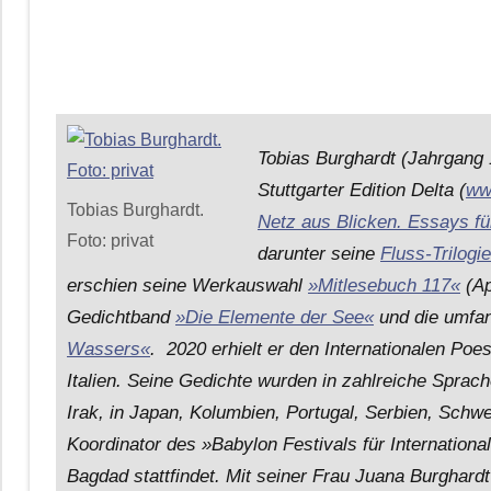
Tobias Burghardt (Jahrgang 1
Stuttgarter Edition Delta (
ww
Tobias Burghardt.
Netz aus Blicken. Essays fü
Foto: privat
darunter seine
Fluss-Trilogie
erschien seine Werkauswahl
»Mitlesebuch 117«
(Ap
Gedichtband
»Die Elemente der See«
und die umfa
Wassers«
. 2020 erhielt er den Internationalen Poes
Italien. Seine Gedichte wurden in zahlreiche Sprache
Irak, in Japan, Kolumbien, Portugal, Serbien, Schw
Koordinator des »Babylon Festivals für Internationa
Bagdad stattfindet. Mit seiner Frau Juana Burghardt