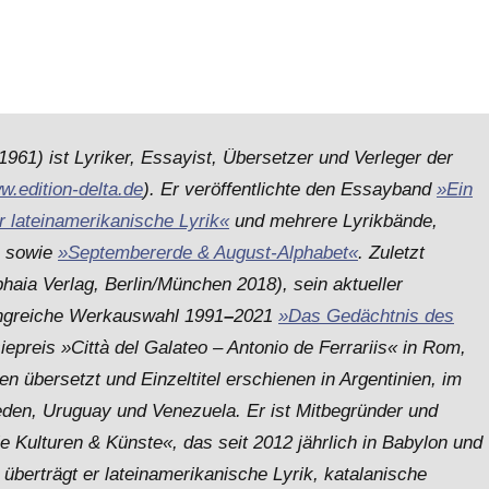
961) ist Lyriker, Essayist, Übersetzer und Verleger der
w.edition-delta.de
). Er veröffentlichte den Essayband
»Ein
r lateinamerikanische Lyrik«
und mehrere Lyrikbände,
sowie
»Septembererde & August-Alphabet«
. Zuletzt
haia Verlag, Berlin/München 2018), sein aktueller
ngreiche Werkauswahl 1991
–
2021
»Das Gedächtnis des
iepreis »Città del Galateo – Antonio de Ferrariis« in Rom,
n übersetzt und Einzeltitel erschienen in Argentinien, im
eden, Uruguay und Venezuela. Er ist Mitbegründer und
le Kulturen & Künste«, das seit 2012 jährlich in Babylon und
 überträgt er lateinamerikanische Lyrik, katalanische