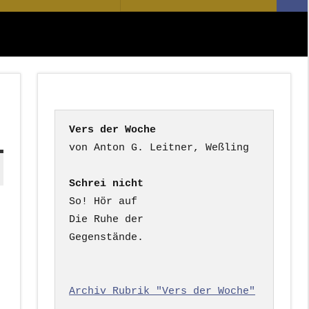
Suc
nach:
Vers der Woche
Schrei nicht
So! Hör auf

Die Ruhe der

Gegenstände.

Archiv Rubrik "Vers der Woche"