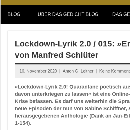
Online-
DAS
Forum
BLOG
ÜBER DAS GEDICHT BLOG
DAS GE
von
GEDICHT
DAS
GEDICHT.
blog
Zeitschrift
Lockdown-Lyrik 2.0 / 015: »E
für
von Manfred Schlüter
Lyrik,
Essay
und
16. November 2020
Anton G. Leitner
Keine Komment
Kritik
»Lockdown-Lyrik 2.0! Quarantäne poetisch aus
davon unterkriegen zu lassen« ist eine Onlin
Krise befassen. Es darf uns weiterhin die Spr
neue Episoden der nun von Sabine Schiffner, 
herausgegebenen Anthologie (Dank an Jan-Eik
1-154).