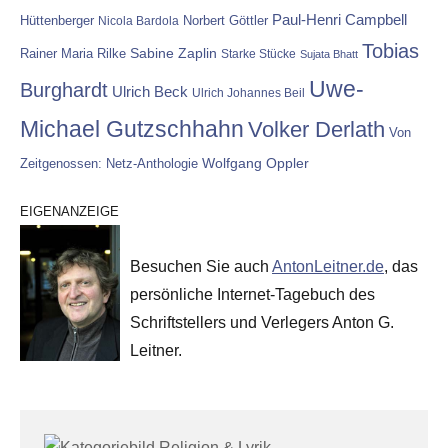
Paul-Henri Campbell
Hüttenberger
Nicola Bardola
Norbert Göttler
Tobias
Rainer Maria Rilke
Sabine Zaplin
Starke Stücke
Sujata Bhatt
Uwe-
Burghardt
Ulrich Beck
Ulrich Johannes Beil
Michael Gutzschhahn
Volker Derlath
Von
Wolfgang Oppler
Zeitgenossen: Netz-Anthologie
EIGENANZEIGE
Besuchen Sie auch
AntonLeitner.de
, das
persönliche Internet-Tagebuch des
Schriftstellers und Verlegers Anton G.
Leitner.