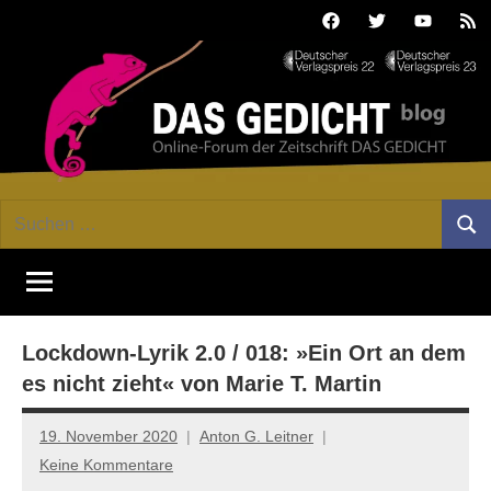
Zum
Facebook
Twitter
Youtube
Fee
Inhalt
springen
DAS
Online-
Suchen
Forum
Such
GEDICHT
nach:
von
DAS
blog
GEDICHT.
Zeitschrift
Lockdown-Lyrik 2.0 / 018: »Ein Ort an dem
für
Lyrik,
es nicht zieht« von Marie T. Martin
Essay
und
19. November 2020
Anton G. Leitner
Kritik
Keine Kommentare