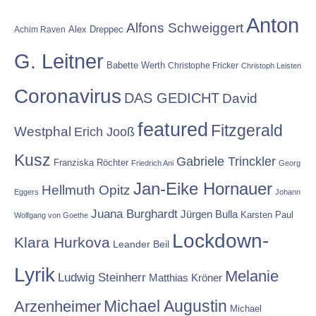
Anton
Alfons Schweiggert
Alex Dreppec
Achim Raven
G. Leitner
Babette Werth
Christophe Fricker
Christoph Leisten
Coronavirus
DAS GEDICHT
David
featured
Fitzgerald
Westphal
Erich Jooß
Kusz
Gabriele Trinckler
Franziska Röchter
Friedrich Ani
Georg
Jan-Eike Hornauer
Hellmuth Opitz
Eggers
Johann
Juana Burghardt
Jürgen Bulla
Karsten Paul
Wolfgang von Goethe
Lockdown-
Klara Hurkova
Leander Beil
Lyrik
Melanie
Ludwig Steinherr
Matthias Kröner
Michael Augustin
Arzenheimer
Michael