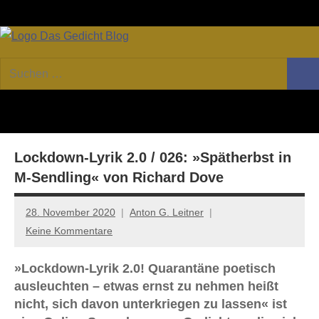
Zum
Facebook
Twitter
Youtube
Fee
Inhalt
springen
DAS
Online-
Suchen
Forum
Such
GEDICHT
nach:
von
DAS
blog
GEDICHT.
Zeitschrift
Lockdown-Lyrik 2.0 / 026: »Spätherbst in
für
Lyrik,
M-Sendling« von Richard Dove
Essay
und
28. November 2020
Anton G. Leitner
Kritik
Keine Kommentare
»Lockdown-Lyrik 2.0! Quarantäne poetisch
ausleuchten – etwas ernst zu nehmen heißt
nicht, sich davon unterkriegen zu lassen« ist