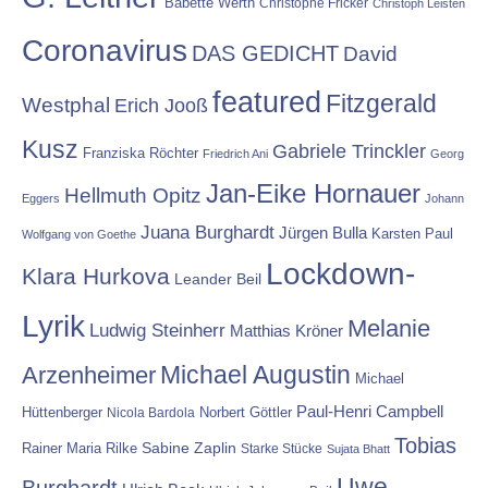
Babette Werth
Christophe Fricker
Christoph Leisten
Coronavirus
DAS GEDICHT
David
featured
Fitzgerald
Westphal
Erich Jooß
Kusz
Gabriele Trinckler
Franziska Röchter
Friedrich Ani
Georg
Jan-Eike Hornauer
Hellmuth Opitz
Eggers
Johann
Juana Burghardt
Jürgen Bulla
Karsten Paul
Wolfgang von Goethe
Lockdown-
Klara Hurkova
Leander Beil
Lyrik
Melanie
Ludwig Steinherr
Matthias Kröner
Michael Augustin
Arzenheimer
Michael
Paul-Henri Campbell
Hüttenberger
Nicola Bardola
Norbert Göttler
Tobias
Rainer Maria Rilke
Sabine Zaplin
Starke Stücke
Sujata Bhatt
Uwe-
Burghardt