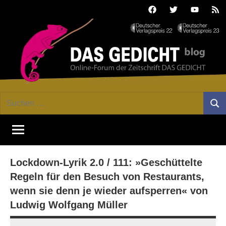
Zum
Facebook
Twitter
Youtube
Fee
Inhalt
springen
DAS
Online-
Suchen
Forum
Such
GEDICHT
nach:
von
DAS
blog
GEDICHT.
Zeitschrift
Lockdown-Lyrik 2.0 / 111: »Geschüttelte
für
Lyrik,
Regeln für den Besuch von Restaurants,
Essay
wenn sie denn je wieder aufsperren« von
und
Ludwig Wolfgang Müller
Kritik