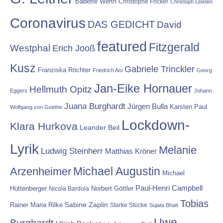
Babette Werth
Christophe Fricker
Christoph Leisten
Coronavirus
DAS GEDICHT
David
featured
Fitzgerald
Westphal
Erich Jooß
Kusz
Gabriele Trinckler
Franziska Röchter
Friedrich Ani
Georg
Jan-Eike Hornauer
Hellmuth Opitz
Eggers
Johann
Juana Burghardt
Jürgen Bulla
Karsten Paul
Wolfgang von Goethe
Lockdown-
Klara Hurkova
Leander Beil
Lyrik
Melanie
Ludwig Steinherr
Matthias Kröner
Michael Augustin
Arzenheimer
Michael
Paul-Henri Campbell
Hüttenberger
Nicola Bardola
Norbert Göttler
Tobias
Rainer Maria Rilke
Sabine Zaplin
Starke Stücke
Sujata Bhatt
Uwe-