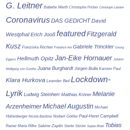
G. Leitner
Babette Werth
Christophe Fricker
Christoph Leisten
Coronavirus
DAS GEDICHT
David
featured
Fitzgerald
Westphal
Erich Jooß
Kusz
Gabriele Trinckler
Franziska Röchter
Friedrich Ani
Georg
Jan-Eike Hornauer
Hellmuth Opitz
Eggers
Johann
Juana Burghardt
Jürgen Bulla
Karsten Paul
Wolfgang von Goethe
Lockdown-
Klara Hurkova
Leander Beil
Lyrik
Melanie
Ludwig Steinherr
Matthias Kröner
Michael Augustin
Arzenheimer
Michael
Paul-Henri Campbell
Hüttenberger
Nicola Bardola
Norbert Göttler
Tobias
Rainer Maria Rilke
Sabine Zaplin
Starke Stücke
Sujata Bhatt