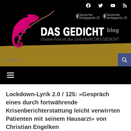
Zum
Facebook
Twitter
Youtube
Fee
Inhalt
springen
DAS
Online-
Suchen
Forum
Such
GEDICHT
nach:
von
DAS
blog
GEDICHT.
Zeitschrift
Lockdown-Lyrik 2.0 / 125: »Gespräch
für
Lyrik,
eines durch fortwährende
Essay
Krisenberichterstattung leicht verwirrten
und
Patienten mit seinem Hausarzt« von
Kritik
Christian Engelken