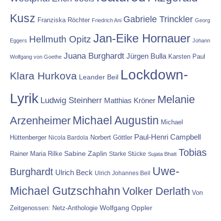
Kusz
Gabriele Trinckler
Franziska Röchter
Friedrich Ani
Georg
Jan-Eike Hornauer
Hellmuth Opitz
Eggers
Johann
Juana Burghardt
Jürgen Bulla
Karsten Paul
Wolfgang von Goethe
Lockdown-
Klara Hurkova
Leander Beil
Lyrik
Melanie
Ludwig Steinherr
Matthias Kröner
Michael Augustin
Arzenheimer
Michael
Paul-Henri Campbell
Hüttenberger
Nicola Bardola
Norbert Göttler
Tobias
Rainer Maria Rilke
Sabine Zaplin
Starke Stücke
Sujata Bhatt
Uwe-
Burghardt
Ulrich Beck
Ulrich Johannes Beil
Michael Gutzschhahn
Volker Derlath
Von
Wolfgang Oppler
Zeitgenossen: Netz-Anthologie