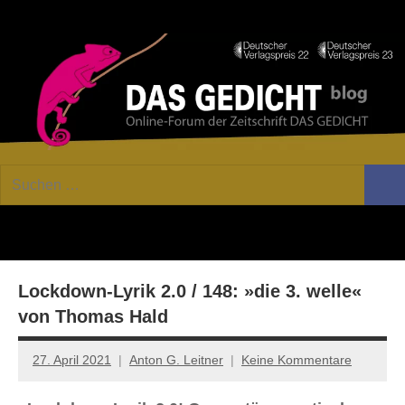
Zum
Facebook
Twitter
Youtube
Fee
Inhalt
springen
DAS
Online-
Suchen
Forum
Such
GEDICHT
nach:
von
DAS
blog
GEDICHT.
Zeitschrift
Lockdown-Lyrik 2.0 / 148: »die 3. welle«
für
Lyrik,
von Thomas Hald
Essay
und
27. April 2021
Anton G. Leitner
Keine Kommentare
Kritik