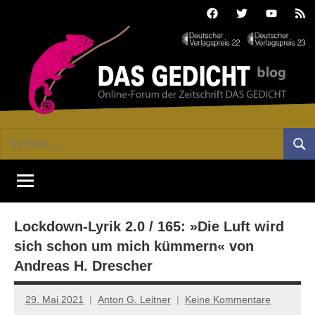
Zum
Facebook
Twitter
Youtube
Fee
Inhalt
springen
DAS
Online-
Suchen
Forum
Such
GEDICHT
nach:
von
DAS
blog
GEDICHT.
Zeitschrift
Lockdown-Lyrik 2.0 / 165: »Die Luft wird
für
Lyrik,
sich schon um mich kümmern« von
Essay
Andreas H. Drescher
und
Kritik
29. Mai 2021
Anton G. Leitner
Keine Kommentare