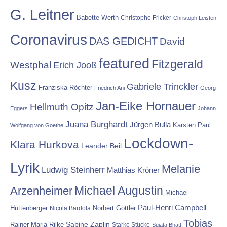
G. Leitner
Babette Werth
Christophe Fricker
Christoph Leisten
Coronavirus
DAS GEDICHT
David
featured
Fitzgerald
Westphal
Erich Jooß
Kusz
Gabriele Trinckler
Franziska Röchter
Friedrich Ani
Georg
Jan-Eike Hornauer
Hellmuth Opitz
Eggers
Johann
Juana Burghardt
Jürgen Bulla
Karsten Paul
Wolfgang von Goethe
Lockdown-
Klara Hurkova
Leander Beil
Lyrik
Melanie
Ludwig Steinherr
Matthias Kröner
Michael Augustin
Arzenheimer
Michael
Paul-Henri Campbell
Hüttenberger
Nicola Bardola
Norbert Göttler
Tobias
Rainer Maria Rilke
Sabine Zaplin
Starke Stücke
Sujata Bhatt