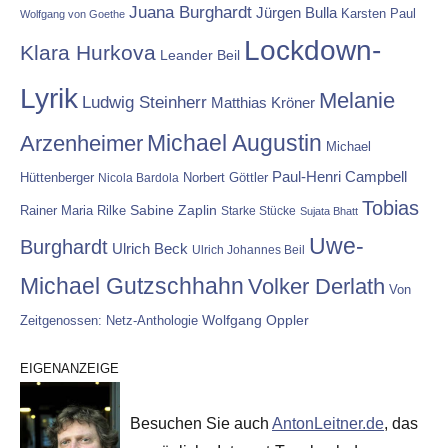
Juana Burghardt
Jürgen Bulla
Karsten Paul
Wolfgang von Goethe
Lockdown-
Klara Hurkova
Leander Beil
Lyrik
Melanie
Ludwig Steinherr
Matthias Kröner
Michael Augustin
Arzenheimer
Michael
Paul-Henri Campbell
Hüttenberger
Nicola Bardola
Norbert Göttler
Tobias
Rainer Maria Rilke
Sabine Zaplin
Starke Stücke
Sujata Bhatt
Uwe-
Burghardt
Ulrich Beck
Ulrich Johannes Beil
Michael Gutzschhahn
Volker Derlath
Von
Wolfgang Oppler
Zeitgenossen: Netz-Anthologie
EIGENANZEIGE
Besuchen Sie auch
AntonLeitner.de
, das