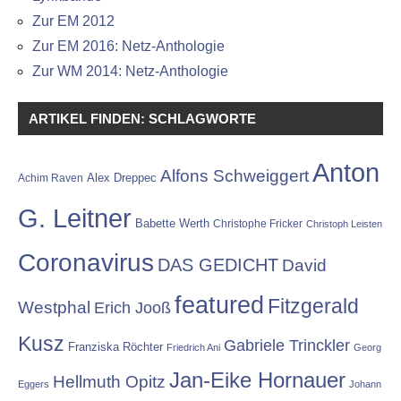
Zur EM 2012
Zur EM 2016: Netz-Anthologie
Zur WM 2014: Netz-Anthologie
ARTIKEL FINDEN: SCHLAGWORTE
Anton
Alfons Schweiggert
Alex Dreppec
Achim Raven
G. Leitner
Babette Werth
Christophe Fricker
Christoph Leisten
Coronavirus
DAS GEDICHT
David
featured
Fitzgerald
Westphal
Erich Jooß
Kusz
Gabriele Trinckler
Franziska Röchter
Friedrich Ani
Georg
Jan-Eike Hornauer
Hellmuth Opitz
Eggers
Johann