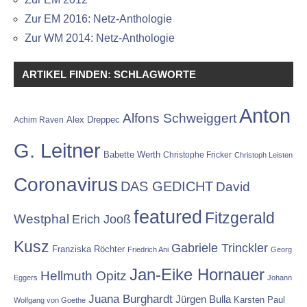
Zur EM 2016: Netz-Anthologie
Zur WM 2014: Netz-Anthologie
ARTIKEL FINDEN: SCHLAGWORTE
Anton
Alfons Schweiggert
Alex Dreppec
Achim Raven
G. Leitner
Babette Werth
Christophe Fricker
Christoph Leisten
Coronavirus
DAS GEDICHT
David
featured
Fitzgerald
Westphal
Erich Jooß
Kusz
Gabriele Trinckler
Franziska Röchter
Friedrich Ani
Georg
Jan-Eike Hornauer
Hellmuth Opitz
Eggers
Johann
Juana Burghardt
Jürgen Bulla
Karsten Paul
Wolfgang von Goethe