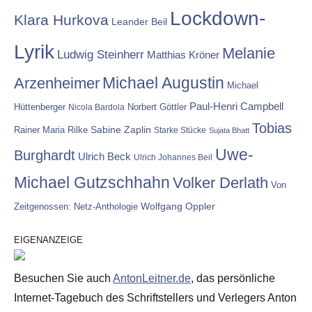
Lockdown-
Klara Hurkova
Leander Beil
Lyrik
Melanie
Ludwig Steinherr
Matthias Kröner
Michael Augustin
Arzenheimer
Michael
Paul-Henri Campbell
Hüttenberger
Nicola Bardola
Norbert Göttler
Tobias
Rainer Maria Rilke
Sabine Zaplin
Starke Stücke
Sujata Bhatt
Uwe-
Burghardt
Ulrich Beck
Ulrich Johannes Beil
Michael Gutzschhahn
Volker Derlath
Von
Wolfgang Oppler
Zeitgenossen: Netz-Anthologie
EIGENANZEIGE
Besuchen Sie auch
AntonLeitner.de
, das persönliche
Internet-Tagebuch des Schriftstellers und Verlegers Anton