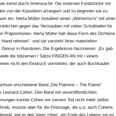
t wie sonst durch Innensuche. Die externen Fundstücke mit
 von der Künstlerin arrangiert und so beginnen sie zu
 ein. Herta Müller installiert einen „Wörtertisch“ mit einer
ränkchen gegen das Verstauben mit vielen Schubladen für
er Präpositionen. Herta Müller hält diese Form des Dichtens
e Hand nehmen“, und sie versteht ihren materiellen
 Zensur in Rumänien. Die Ergebnisse faszinieren: „Es gab
miede die hölzernen / Sätze FINGEN AN mit / einem
nnen nicht den Eindruck vermitteln, der auch Buchkäufer
r posthum erschienene Band „Die Flamme – The Flame“
 Leonard Cohen. Den Band mit unveröffentlichten
hnungen konnte Cohen vor seinem Tod nicht mehr selbst
rieb, musste aber für die Finissage, die u.a. auch Cohens
rührend, wie er den Vater zitiert, am Ende des Lebens sei es