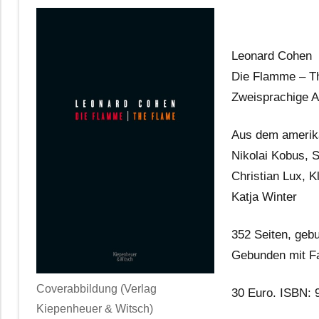
Leonard Cohen
Die Flamme – T
Zweisprachige A
Aus dem amerika
Nikolai Kobus, 
Christian Lux, K
Katja Winter
352 Seiten, gebu
Gebunden mit Fa
Coverabbildung (Verlag
30 Euro. ISBN: 
Kiepenheuer & Witsch)