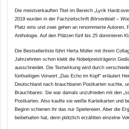
Die meistverkauften Titel im Bereich „Lyrik Hardcove
2019 wurden in der Fachzeitschrift
Börsenblatt – Wo
Platz eins und zwei gehen an renommierte Autoren, Pl
Anthologie. Auf den Plätzen fünf bis 25 dominieren 
Die Bestsellerliste führt Herta Müller mit ihrem Coll
Jahrzehnten schon klebt die Nobelpreisträgerin Gedic
ausschneidet. Die Textwirkung wird durch verschieden
fünfseitigen Vorwort „Das Echo im Kopf“ erläutert Her
Deutschland nach brauchbaren Postkarten suchte, um
Brauchbares: Sie war damals unzufrieden mit den „so
Postkarten. Also kaufte sie weiße Karteikarten und 
Beginn schienen ihr das nur Spielereien. Aber die Erg
beibehalten hat, denn plötzlich erzählten einzelne V