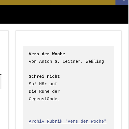
Suc
nach:
Vers der Woche
Schrei nicht
So! Hör auf

Die Ruhe der

Gegenstände.

Archiv Rubrik "Vers der Woche"