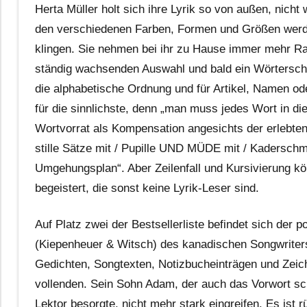
Herta Müller holt sich ihre Lyrik so von außen, nich
den verschiedenen Farben, Formen und Größen werden
klingen. Sie nehmen bei ihr zu Hause immer mehr Raum
ständig wachsenden Auswahl und bald ein Wörtersch
die alphabetische Ordnung und für Artikel, Namen od
für die sinnlichste, denn „man muss jedes Wort in di
Wortvorrat als Kompensation angesichts der erlebten
stille Sätze mit / Pupille UND MÜDE mit / Kadersch
Umgehungsplan“. Aber Zeilenfall und Kursivierung kö
begeistert, die sonst keine Lyrik-Leser sind.
Auf Platz zwei der Bestsellerliste befindet sich de
(Kiepenheuer & Witsch) des kanadischen Songwriters
Gedichten, Songtexten, Notizbucheinträgen und Zeic
vollenden. Sein Sohn Adam, der auch das Vorwort sch
Lektor besorgte, nicht mehr stark eingreifen. Es ist 