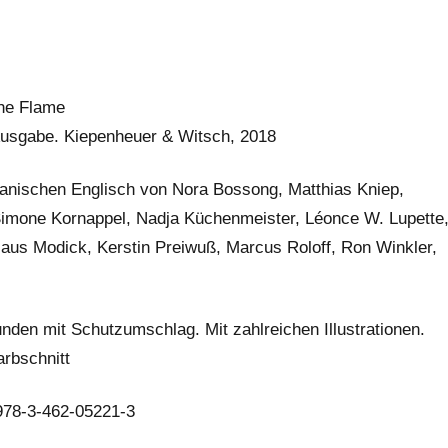
he Flame
usgabe. Kiepenheuer & Witsch, 2018
nischen Englisch von Nora Bossong, Matthias Kniep,
Simone Kornappel, Nadja Küchenmeister, Léonce W. Lupette
laus Modick, Kerstin Preiwuß, Marcus Roloff, Ron Winkler,
nden mit Schutzumschlag. Mit zahlreichen Illustrationen.
rbschnitt
978-3-462-05221-3