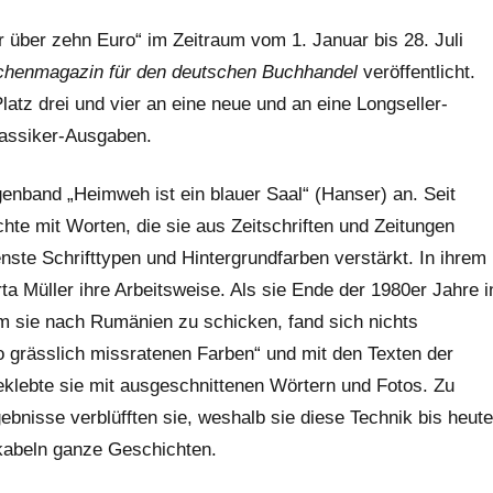
r über zehn Euro“ im Zeitraum vom 1. Januar bis 28. Juli
chenmagazin für den deutschen Buchhandel
veröffentlicht.
atz drei und vier an eine neue und an eine Longseller-
Klassiker-Ausgaben.
agenband „Heimweh ist ein blauer Saal“ (Hanser) an. Seit
hte mit Worten, die sie aus Zeitschriften und Zeitungen
ste Schrifttypen und Hintergrundfarben verstärkt. In ihrem
ta Müller ihre Arbeitsweise. Als sie Ende der 1980er Jahre i
 sie nach Rumänien zu schicken, fand sich nichts
 grässlich missratenen Farben“ und mit den Texten der
beklebte sie mit ausgeschnittenen Wörtern und Fotos. Zu
ebnisse verblüfften sie, weshalb sie diese Technik bis heute
okabeln ganze Geschichten.