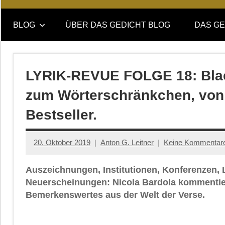
Online-
DAS
Forum
BLOG
ÜBER DAS GEDICHT BLOG
DAS GE
von
GEDICHT
DAS
GEDICHT.
blog
Zeitschrift
LYRIK-REVUE FOLGE 18: Blac
für
zum Wörterschränkchen, von 
Lyrik,
Essay
Bestseller.
und
Kritik
20. Oktober 2019
Anton G. Leitner
Keine Kommentar
Auszeichnungen, Institutionen, Konferenzen, 
Neuerscheinungen: Nicola Bardola kommentier
Bemerkenswertes aus der Welt der Verse.