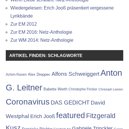
Wiedergelesen: Erich Jooß präsentiert vergessene
Lyrikbände
Zur EM 2012
Zur EM 2016: Netz-Anthologie
Zur WM 2014: Netz-Anthologie
ARTIKEL FINDEN: SCHLAGWORTE
Anton
Alfons Schweiggert
Alex Dreppec
Achim Raven
G. Leitner
Babette Werth
Christophe Fricker
Christoph Leisten
Coronavirus
DAS GEDICHT
David
featured
Fitzgerald
Westphal
Erich Jooß
Kusz
Gabriele Trinckler
Franziska Röchter
Friedrich Ani
Georg