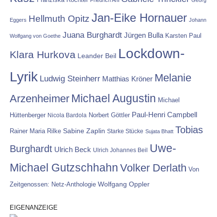
Jan-Eike Hornauer
Hellmuth Opitz
Eggers
Johann
Juana Burghardt
Jürgen Bulla
Karsten Paul
Wolfgang von Goethe
Lockdown-
Klara Hurkova
Leander Beil
Lyrik
Melanie
Ludwig Steinherr
Matthias Kröner
Michael Augustin
Arzenheimer
Michael
Paul-Henri Campbell
Hüttenberger
Nicola Bardola
Norbert Göttler
Tobias
Rainer Maria Rilke
Sabine Zaplin
Starke Stücke
Sujata Bhatt
Uwe-
Burghardt
Ulrich Beck
Ulrich Johannes Beil
Michael Gutzschhahn
Volker Derlath
Von
Wolfgang Oppler
Zeitgenossen: Netz-Anthologie
EIGENANZEIGE