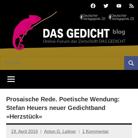
Zum
Facebook
Twitter
Youtube
Fee
Inhalt
springen
DAS
Online-
Suchen
Forum
Such
GEDICHT
nach:
von
DAS
blog
GEDICHT.
Zeitschrift
Prosaische Rede. Poetische Wendung:
für
Lyrik,
Stefan Heuers neuer Gedichtband
Essay
»Herzstück«
und
Kritik
19. April 2016
Anton G. Leitner
1 Kommentar