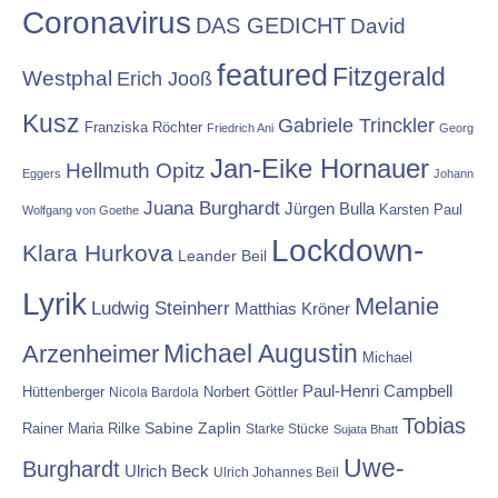
Coronavirus
DAS GEDICHT
David
featured
Fitzgerald
Westphal
Erich Jooß
Kusz
Gabriele Trinckler
Franziska Röchter
Friedrich Ani
Georg
Jan-Eike Hornauer
Hellmuth Opitz
Eggers
Johann
Juana Burghardt
Jürgen Bulla
Karsten Paul
Wolfgang von Goethe
Lockdown-
Klara Hurkova
Leander Beil
Lyrik
Melanie
Ludwig Steinherr
Matthias Kröner
Michael Augustin
Arzenheimer
Michael
Paul-Henri Campbell
Hüttenberger
Nicola Bardola
Norbert Göttler
Tobias
Rainer Maria Rilke
Sabine Zaplin
Starke Stücke
Sujata Bhatt
Uwe-
Burghardt
Ulrich Beck
Ulrich Johannes Beil