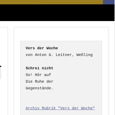
Suc
nach:
Vers der Woche
Schrei nicht
So! Hör auf

Die Ruhe der

Gegenstände.

Archiv Rubrik "Vers der Woche"