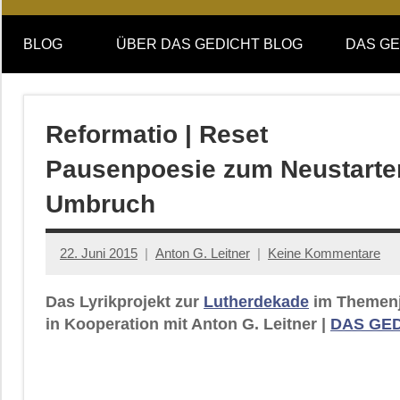
Online-
DAS
Forum
BLOG
ÜBER DAS GEDICHT BLOG
DAS GE
von
GEDICHT
DAS
GEDICHT.
blog
Zeitschrift
Reformatio | Reset
für
Pausenpoesie zum Neustarte
Lyrik,
Essay
Umbruch
und
Kritik
22. Juni 2015
Anton G. Leitner
Keine Kommentare
Das Lyrikprojekt zur
Lutherdekade
im Themenj
in Kooperation mit Anton G. Leitner |
DAS GE