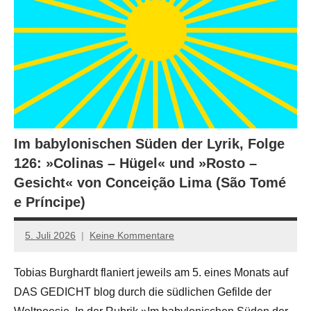
Im babylonischen Süden der Lyrik, Folge
126: »Colinas – Hügel« und »Rosto –
Gesicht« von Conceição Lima (São Tomé
e Príncipe)
5. Juli 2026
Keine Kommentare
Jan-
Eike
Tobias Burghardt flaniert jeweils am 5. eines Monats auf
Hornauer
DAS GEDICHT blog durch die südlichen Gefilde der
für
dasgedichtblog