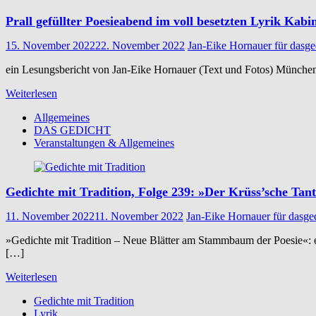
Prall gefüllter Poesieabend im voll besetzten Lyrik Ka
15. November 2022
22. November 2022
Jan-Eike Hornauer für dasge
ein Lesungsbericht von Jan-Eike Hornauer (Text und Fotos) München.
Weiterlesen
Allgemeines
DAS GEDICHT
Veranstaltungen & Allgemeines
Gedichte mit Tradition, Folge 239: »Der Krüss’sche Ta
11. November 2022
11. November 2022
Jan-Eike Hornauer für dasge
»Gedichte mit Tradition – Neue Blätter am Stammbaum der Poesie«: 
[…]
Weiterlesen
Gedichte mit Tradition
Lyrik