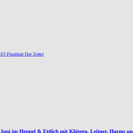
-Flugblatt Der Zettel
Juni im Heppel & Ettlich mit Klötgen, Leitner, Harms u