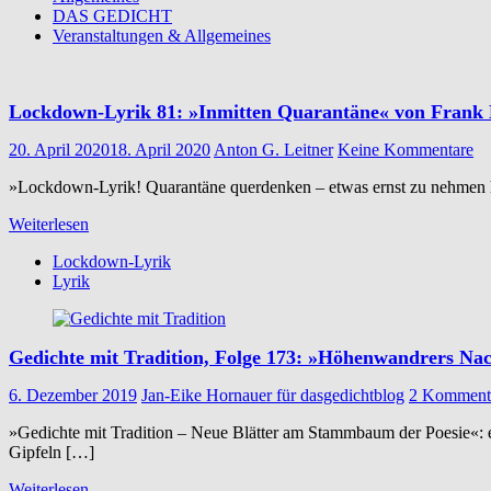
DAS GEDICHT
Veranstaltungen & Allgemeines
Lockdown-Lyrik 81: »Inmitten Quarantäne« von Frank 
20. April 2020
18. April 2020
Anton G. Leitner
Keine Kommentare
»Lockdown-Lyrik! Quarantäne querdenken – etwas ernst zu nehmen hei
Weiterlesen
Lockdown-Lyrik
Lyrik
Gedichte mit Tradition, Folge 173: »Höhenwandrers Nac
6. Dezember 2019
Jan-Eike Hornauer für dasgedichtblog
2 Komment
»Gedichte mit Tradition – Neue Blätter am Stammbaum der Poesie«:
Gipfeln […]
Weiterlesen