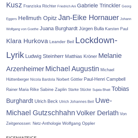
Kusz
Gabriele Trinckler
Franziska Röchter
Friedrich Ani
Georg
Jan-Eike Hornauer
Hellmuth Opitz
Eggers
Johann
Juana Burghardt
Jürgen Bulla
Karsten Paul
Wolfgang von Goethe
Lockdown-
Klara Hurkova
Leander Beil
Lyrik
Melanie
Ludwig Steinherr
Matthias Kröner
Michael Augustin
Arzenheimer
Michael
Paul-Henri Campbell
Hüttenberger
Nicola Bardola
Norbert Göttler
Tobias
Rainer Maria Rilke
Sabine Zaplin
Starke Stücke
Sujata Bhatt
Uwe-
Burghardt
Ulrich Beck
Ulrich Johannes Beil
Michael Gutzschhahn
Volker Derlath
Von
Wolfgang Oppler
Zeitgenossen: Netz-Anthologie