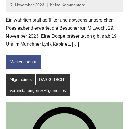
7. November 2023
Keine Kommentare
Jan-
Eike
Ein wahrlich prall gefüllter und abwechslungsreicher
Hornauer
Poesieabend erwartet die Besucher am Mittwoch, 29.
für
dasgedichtblog
November 2023: Eine Doppelpräsentation gibt’s ab 19
Uhr im Münchner Lyrik Kabinett. […]
Weiterlesen
Allgemeines
DAS GEDICHT
Veranstaltungen & Allgemeines