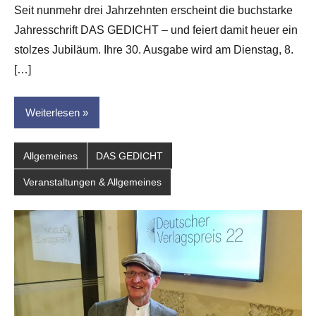
Seit nunmehr drei Jahrzehnten erscheint die buchstarke
Hornauer
Jahresschrift DAS GEDICHT – und feiert damit heuer ein
für
dasgedichtblog
stolzes Jubiläum. Ihre 30. Ausgabe wird am Dienstag, 8.
[…]
Weiterlesen
Allgemeines
DAS GEDICHT
Veranstaltungen & Allgemeines