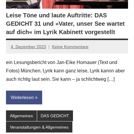
Leise Töne und laute Auftritte: DAS
GEDICHT 31 und »Vater, unser See wartet
auf dich« im Lyrik Kabinett vorgestellt
4. Dezember 2023
Keine Kommentare
Jan-
Eike
ein Lesungsbericht von Jan-Eike Hornauer (Text und
Hornauer
Fotos) München. Lyrik kann ganz leise, Lyrik kannn aber
für
dasgedichtblog
auch richtig laut sein. Sie kann – ja schlichtweg […]
Weiterlesen
Allgemeines
DAS GEDICHT
Veranstaltungen & Allgemeines