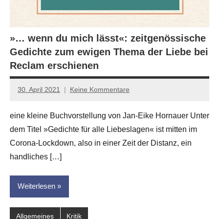
»… wenn du mich lässt«: zeitgenössische
Gedichte zum ewigen Thema der Liebe bei
Reclam erschienen
30. April 2021
Keine Kommentare
Jan-
Eike
eine kleine Buchvorstellung von Jan-Eike Hornauer Unter
Hornauer
dem Titel »Gedichte für alle Liebeslagen« ist mitten im
für
dasgedichtblog
Corona-Lockdown, also in einer Zeit der Distanz, ein
handliches […]
Weiterlesen
Allgemeines
Kritik