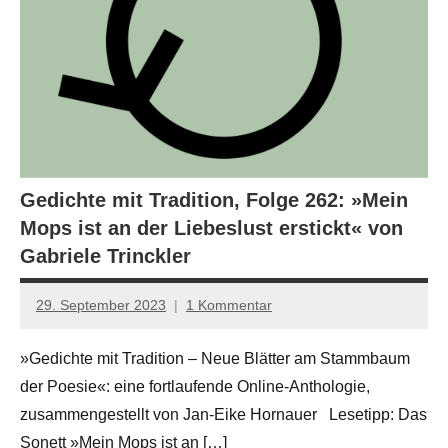
Gedichte mit Tradition, Folge 262: »Mein
Mops ist an der Liebeslust erstickt« von
Gabriele Trinckler
29. September 2023
1 Kommentar
Jan-
Eike
»Gedichte mit Tradition – Neue Blätter am Stammbaum
Hornauer
der Poesie«: eine fortlaufende Online-Anthologie,
für
dasgedichtblog
zusammengestellt von Jan-Eike Hornauer Lesetipp: Das
Sonett »Mein Mops ist an […]