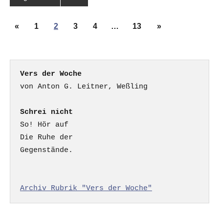
Seitennummerierung
Vorherige
Nächste
«
1
2
3
4
…
13
»
der
Beiträge
Beiträge
Beiträge
Vers der Woche
Schrei nicht
So! Hör auf

Die Ruhe der

Gegenstände.

Archiv Rubrik "Vers der Woche"