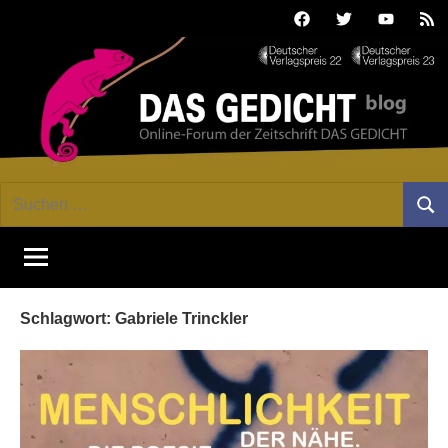
Zum
Facebook
Twitter
Youtube
Fee
Inhalt
springen
DAS
Online-
Suchen
Forum
Such
GEDICHT
nach:
von
DAS
blog
GEDICHT.
Zeitschrift
Schlagwort:
Gabriele Trinckler
für
Lyrik,
Essay
und
Kritik