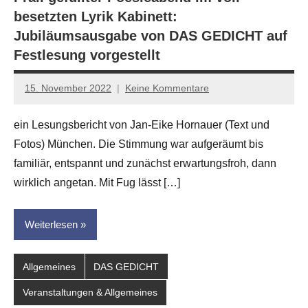
besetzten Lyrik Kabinett:
Jubiläumsausgabe von DAS GEDICHT auf
Festlesung vorgestellt
15. November 2022
Keine Kommentare
Jan-
Eike
ein Lesungsbericht von Jan-Eike Hornauer (Text und
Hornauer
Fotos) München. Die Stimmung war aufgeräumt bis
für
dasgedichtblog
familiär, entspannt und zunächst erwartungsfroh, dann
wirklich angetan. Mit Fug lässt […]
Weiterlesen
Allgemeines
DAS GEDICHT
Veranstaltungen & Allgemeines