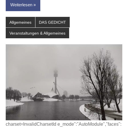
Weiterlesen
Allgemeines
DAS GEDICHT
Veranstaltungen & Allgemeines
charset=InvalidCharsetId e_mode":"AutoModule","faces":