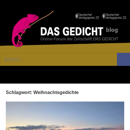
Zum
Facebook
Twitter
Youtube
Fee
Inhalt
springen
DAS
Online-
Suchen
Forum
Such
GEDICHT
nach:
von
DAS
blog
GEDICHT.
Zeitschrift
Schlagwort:
Weihnachtsgedichte
für
Lyrik,
Essay
und
Kritik