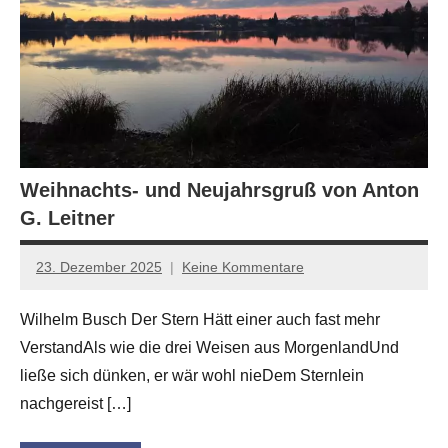
Weihnachts- und Neujahrsgruß von Anton
G. Leitner
23. Dezember 2025
Keine Kommentare
Jan-
Eike
Wilhelm Busch Der Stern Hätt einer auch fast mehr
Hornauer
VerstandAls wie die drei Weisen aus MorgenlandUnd
für
dasgedichtblog
ließe sich dünken, er wär wohl nieDem Sternlein
nachgereist […]