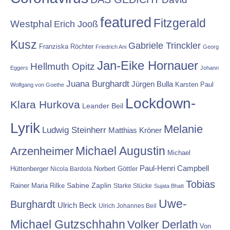
featured
Fitzgerald
Westphal
Erich Jooß
Kusz
Gabriele Trinckler
Franziska Röchter
Friedrich Ani
Georg
Jan-Eike Hornauer
Hellmuth Opitz
Eggers
Johann
Juana Burghardt
Jürgen Bulla
Karsten Paul
Wolfgang von Goethe
Lockdown-
Klara Hurkova
Leander Beil
Lyrik
Melanie
Ludwig Steinherr
Matthias Kröner
Michael Augustin
Arzenheimer
Michael
Paul-Henri Campbell
Hüttenberger
Nicola Bardola
Norbert Göttler
Tobias
Rainer Maria Rilke
Sabine Zaplin
Starke Stücke
Sujata Bhatt
Uwe-
Burghardt
Ulrich Beck
Ulrich Johannes Beil
Michael Gutzschhahn
Volker Derlath
Von