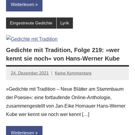
Weiterlesen
Eingestreute Gedichte
Lyrik
Gedichte mit Tradition, Folge 219: »wer
kennt sie noch« von Hans-Werner Kube
24. Dezember 2021
Keine Kommentare
Jan-
Eike
»Gedichte mit Tradition – Neue Blätter am Stammbaum
Hornauer
der Poesie«: eine fortlaufende Online-Anthologie,
für
dasgedichtblog
zusammengestellt von Jan-Eike Hornauer Hans-Werner
Kube wer kennt sie noch wer kennt […]
Weiterlesen