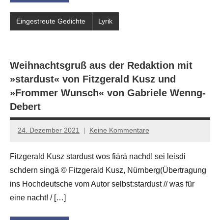
Eingestreute Gedichte
Lyrik
Weihnachtsgruß aus der Redaktion mit
»stardust« von Fitzgerald Kusz und
»Frommer Wunsch« von Gabriele Wenng-
Debert
24. Dezember 2021
Keine Kommentare
Jan-
Eike
Fitzgerald Kusz stardust wos fiärä nachd! sei leisdi
Hornauer
schdern singä © Fitzgerald Kusz, Nürnberg(Übertragung
für
dasgedichtblog
ins Hochdeutsche vom Autor selbst:stardust // was für
eine nacht! / […]