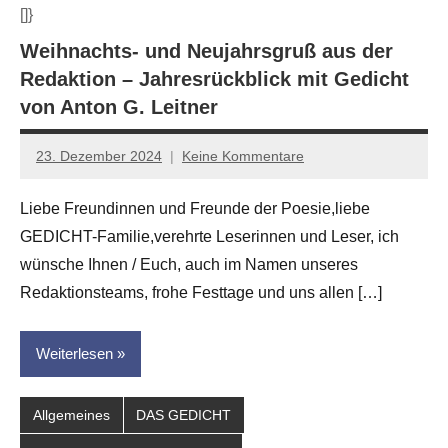
[]}
Weihnachts- und Neujahrsgruß aus der
Redaktion – Jahresrückblick mit Gedicht
von Anton G. Leitner
23. Dezember 2024
Keine Kommentare
Jan-
Eike
Liebe Freundinnen und Freunde der Poesie,liebe
Hornauer
GEDICHT-Familie,verehrte Leserinnen und Leser, ich
für
dasgedichtblog
wünsche Ihnen / Euch, auch im Namen unseres
Redaktionsteams, frohe Festtage und uns allen […]
Weiterlesen
Allgemeines
DAS GEDICHT