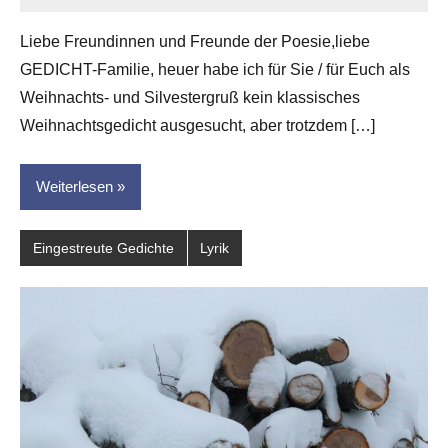
Jan-
Eike
Liebe Freundinnen und Freunde der Poesie,liebe
Hornauer
GEDICHT-Familie, heuer habe ich für Sie / für Euch als
für
dasgedichtblog
Weihnachts- und Silvestergruß kein klassisches
Weihnachtsgedicht ausgesucht, aber trotzdem […]
Weiterlesen
Eingestreute Gedichte
Lyrik