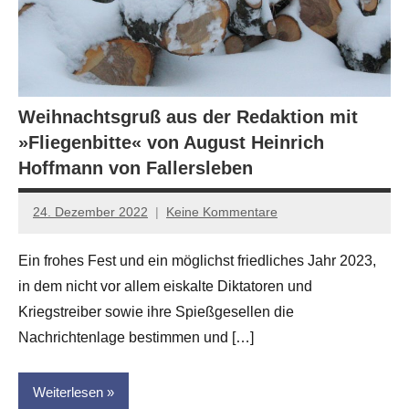
Weihnachtsgruß aus der Redaktion mit
»Fliegenbitte« von August Heinrich
Hoffmann von Fallersleben
24. Dezember 2022
Keine Kommentare
Jan-
Eike
Ein frohes Fest und ein möglichst friedliches Jahr 2023,
Hornauer
in dem nicht vor allem eiskalte Diktatoren und
für
dasgedichtblog
Kriegstreiber sowie ihre Spießgesellen die
Nachrichtenlage bestimmen und […]
Weiterlesen