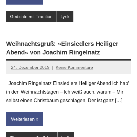
Gedichte mit Tradition
Lyrik
Weihnachtsgruß: »Einsiedlers Heiliger
Abend« von Joachim Ringelnatz
24. Dezember 2019
Keine Kommentare
Jan-
Eike
Joachim Ringelnatz Einsiedlers Heiliger Abend Ich hab’
Hornauer
in den Weihnachtstagen – Ich weiß auch, warum – Mir
für
dasgedichtblog
selbst einen Christbaum geschlagen, Der ist ganz […]
Weiterlesen