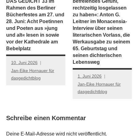
DAS GEDICHT 33 im
befreiendes Gefühl,
Rahmen des Berliner
rechtzeitig losgelassen
Bücherfestes am 27. und
zu haben«: Anton G.
28. Juni: Acht Poetinnen
Leitner im Monacensia-
und Poeten aus »jung
Interview über seinen
und alt« lesen in sowie
literarischen Vorlass, die
vor der Kathedrale am
Werkausgabe zu seinem
Bebelplatz
65. Geburtstag und
seinen dichterischen
Lebensweg
10. Juni 2026
Jan-Eike Hornauer für
1. Juni 2026
dasgedichtblog
Jan-Eike Hornauer für
dasgedichtblog
Schreibe einen Kommentar
Deine E-Mail-Adresse wird nicht veröffentlicht.