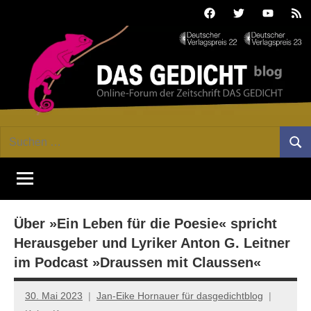
Zum
Facebook
Twitter
Youtube
Fee
Inhalt
springen
DAS
Online-
Suchen
Forum
Such
GEDICHT
nach:
von
DAS
blog
GEDICHT.
Zeitschrift
Über »Ein Leben für die Poesie« spricht
für
Lyrik,
Herausgeber und Lyriker Anton G. Leitner
Essay
im Podcast »Draussen mit Claussen«
und
Kritik
30. Mai 2023
Jan-Eike Hornauer für dasgedichtblog