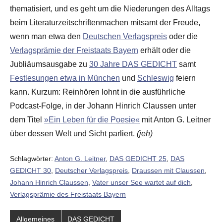
thematisiert, und es geht um die Niederungen des Alltags
beim Literaturzeitschriftenmachen mitsamt der Freude,
wenn man etwa den
Deutschen Verlagspreis
oder die
Verlagsprämie der Freistaats Bayern
erhält oder die
Jubliäumsausgabe zu
30 Jahre DAS GEDICHT
samt
Festlesungen etwa in München
und
Schleswig
feiern
kann. Kurzum: Reinhören lohnt in die ausführliche
Podcast-Folge, in der Johann Hinrich Claussen unter
dem Titel
»Ein Leben für die Poesie«
mit Anton G. Leitner
über dessen Welt und Sicht parliert.
(jeh)
Schlagwörter:
Anton G. Leitner
,
DAS GEDICHT 25
,
DAS
GEDICHT 30
,
Deutscher Verlagspreis
,
Draussen mit Claussen
,
Johann Hinrich Claussen
,
Vater unser See wartet auf dich
,
Verlagsprämie des Freistaats Bayern
Allgemeines
DAS GEDICHT