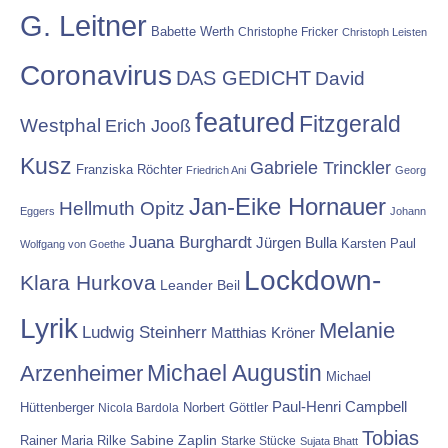
G. Leitner
Babette Werth
Christophe Fricker
Christoph Leisten
Coronavirus
DAS GEDICHT
David
featured
Fitzgerald
Westphal
Erich Jooß
Kusz
Gabriele Trinckler
Franziska Röchter
Friedrich Ani
Georg
Jan-Eike Hornauer
Hellmuth Opitz
Eggers
Johann
Juana Burghardt
Jürgen Bulla
Karsten Paul
Wolfgang von Goethe
Lockdown-
Klara Hurkova
Leander Beil
Lyrik
Melanie
Ludwig Steinherr
Matthias Kröner
Michael Augustin
Arzenheimer
Michael
Paul-Henri Campbell
Hüttenberger
Nicola Bardola
Norbert Göttler
Tobias
Rainer Maria Rilke
Sabine Zaplin
Starke Stücke
Sujata Bhatt