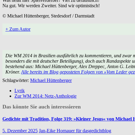
Was heißt hier Spielverderber? Viel zu defätistisch?
Na gut. Wir werden Zweiter. Sind wir optimistisch!
© Michael Hüttenberger, Stedesdorf / Darmstadt
+ Zum Autor
Die WM 2014 in Brasilien ausführlich zu kommentieren, und zwar mein
besonders die mit deutscher Beteiligung), doch auch Randaspekte u
bestehend aus: Michael Hüttenberger, Alex Dreppec, Anton G. Leit
Kröner.
Alle bereits im Blog geposteten Folgen von »Vom Leder gez
Schlagwörter:
Michael Hüttenberger
Lyrik
Zur WM 2014: Netz-Anthologie
Das könnte Sie auch interessieren
Gedichte mit Tradition, Folge 319: »Kleiner Jesus« von Michael
5. Dezember 2025
Jan-Eike Hornauer für dasgedichtblog