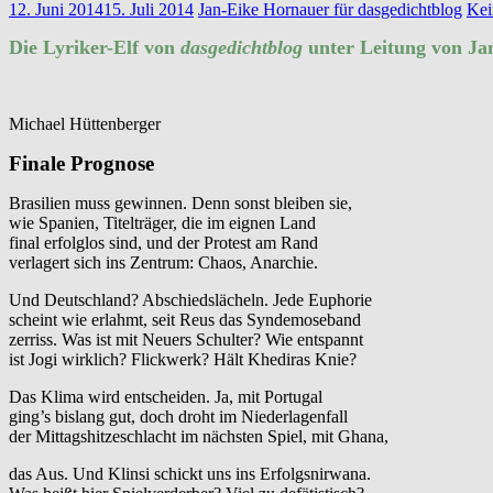
12. Juni 2014
15. Juli 2014
Jan-Eike Hornauer für dasgedichtblog
Kei
Die Lyriker-Elf von
dasgedichtblog
unter Leitung von J
Michael Hüttenberger
Finale Prognose
Brasilien muss gewinnen. Denn sonst bleiben sie,
wie Spanien, Titelträger, die im eignen Land
final erfolglos sind, und der Protest am Rand
verlagert sich ins Zentrum: Chaos, Anarchie.
Und Deutschland? Abschiedslächeln. Jede Euphorie
scheint wie erlahmt, seit Reus das Syndemoseband
zerriss. Was ist mit Neuers Schulter? Wie entspannt
ist Jogi wirklich? Flickwerk? Hält Khediras Knie?
Das Klima wird entscheiden. Ja, mit Portugal
ging’s bislang gut, doch droht im Niederlagenfall
der Mittagshitzeschlacht im nächsten Spiel, mit Ghana,
das Aus. Und Klinsi schickt uns ins Erfolgsnirwana.