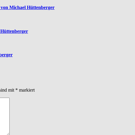
 von Michael Hüttenberger
l Hüttenberger
nberger
sind mit
*
markiert