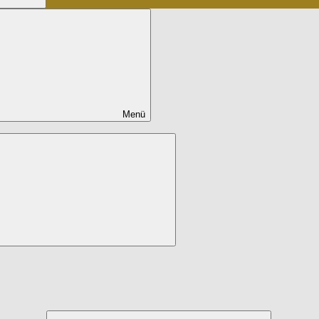
Menü
Untermenü
öffnen
Untermenü