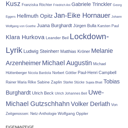
Kusz
Gabriele Trinckler
Franziska Röchter
Friedrich Ani
Georg
Jan-Eike Hornauer
Hellmuth Opitz
Eggers
Johann
Juana Burghardt
Jürgen Bulla
Karsten Paul
Wolfgang von Goethe
Lockdown-
Klara Hurkova
Leander Beil
Lyrik
Melanie
Ludwig Steinherr
Matthias Kröner
Michael Augustin
Arzenheimer
Michael
Paul-Henri Campbell
Hüttenberger
Nicola Bardola
Norbert Göttler
Tobias
Rainer Maria Rilke
Sabine Zaplin
Starke Stücke
Sujata Bhatt
Uwe-
Burghardt
Ulrich Beck
Ulrich Johannes Beil
Michael Gutzschhahn
Volker Derlath
Von
Wolfgang Oppler
Zeitgenossen: Netz-Anthologie
EIGENANZEIGE