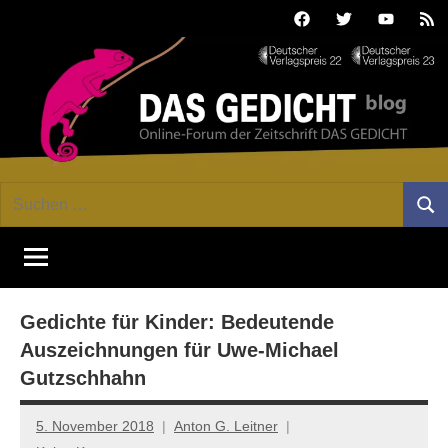
Zum
Facebook
Twitter
Youtube
Fee
Inhalt
springen
DAS
Online-
Suchen
Forum
Such
GEDICHT
nach:
von
DAS
blog
GEDICHT.
Zeitschrift
Gedichte für Kinder: Bedeutende
für
Lyrik,
Auszeichnungen für Uwe-Michael
Essay
Gutzschhahn
und
Kritik
5. November 2018
Anton G. Leitner