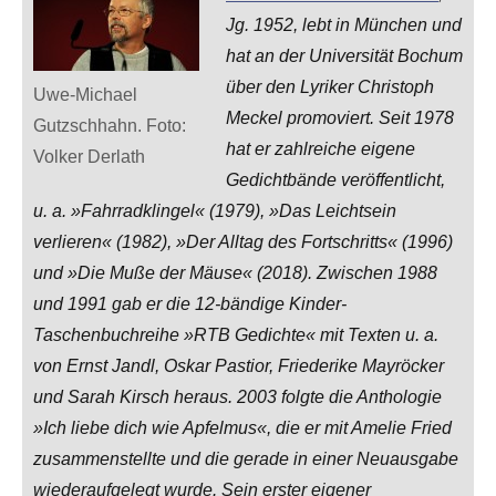
Jg. 1952, lebt in München und
hat an der Universität Bochum
über den Lyriker Christoph
Uwe-Michael
Meckel promoviert. Seit 1978
Gutzschhahn. Foto:
hat er zahlreiche eigene
Volker Derlath
Gedichtbände veröffentlicht,
u. a. »Fahrradklingel« (1979), »Das Leichtsein
verlieren« (1982), »Der Alltag des Fortschritts« (1996)
und »Die Muße der Mäuse« (2018). Zwischen 1988
und 1991 gab er die 12-bändige Kinder-
Taschenbuchreihe »RTB Gedichte« mit Texten u. a.
von Ernst Jandl, Oskar Pastior, Friederike Mayröcker
und Sarah Kirsch heraus. 2003 folgte die Anthologie
»Ich liebe dich wie Apfelmus«, die er mit Amelie Fried
zusammenstellte und die gerade in einer Neuausgabe
wiederaufgelegt wurde. Sein erster eigener