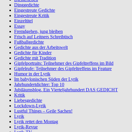
Dinggedichte
Eingestreute Gedichte
Eingestreute Kritik
Einzeltitel
Essay
Fremdgehen, jung bleiben
Frisch auf Leitners Schreibtisch
Fußballgedichte
Gedichte aus der Arbeitswelt
Gedichte für Kinder
Gedichte mit Tradition
Gipfelportraits: Teilnehmer des Gipfeltreffens im Bild
Gipfelrufe: Teilnehmer des Gipfeltreffens im Feature
Humor in der Lyrik
Im babylonischen Süden der Lyrik
Jahrhundertdichter: Top 10
Jubiläumsblog. Ein Vierteljahrhundert DAS GEDICHT
Kritik
Liebesgedichte
Lockdown-Lyrik
Lustful Things – Geile Sachen!
Lyrik
Lyrik rettet den Montag
Lyrik-Revue