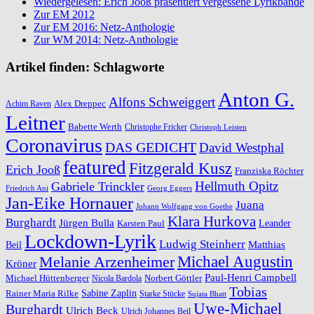
Wiedergelesen: Erich Jooß präsentiert vergessene Lyrikbände
Zur EM 2012
Zur EM 2016: Netz-Anthologie
Zur WM 2014: Netz-Anthologie
Artikel finden: Schlagworte
Anton G.
Alfons Schweiggert
Alex Dreppec
Achim Raven
Leitner
Babette Werth
Christophe Fricker
Christoph Leisten
Coronavirus
DAS GEDICHT
David Westphal
featured
Fitzgerald Kusz
Erich Jooß
Franziska Röchter
Hellmuth Opitz
Gabriele Trinckler
Friedrich Ani
Georg Eggers
Jan-Eike Hornauer
Juana
Johann Wolfgang von Goethe
Klara Hurkova
Burghardt
Jürgen Bulla
Leander
Karsten Paul
Lockdown-Lyrik
Ludwig Steinherr
Beil
Matthias
Michael Augustin
Melanie Arzenheimer
Kröner
Paul-Henri Campbell
Michael Hüttenberger
Norbert Göttler
Nicola Bardola
Tobias
Rainer Maria Rilke
Sabine Zaplin
Starke Stücke
Sujata Bhatt
Uwe-Michael
Burghardt
Ulrich Beck
Ulrich Johannes Beil