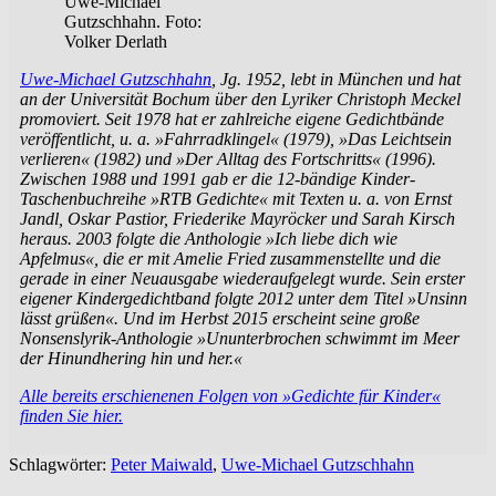
Uwe-Michael
Gutzschhahn. Foto:
Volker Derlath
Uwe-Michael Gutzschhahn
, Jg. 1952, lebt in München und hat
an der Universität Bochum über den Lyriker Christoph Meckel
promoviert. Seit 1978 hat er zahlreiche eigene Gedichtbände
veröffentlicht, u. a. »Fahrradklingel« (1979), »Das Leichtsein
verlieren« (1982) und »Der Alltag des Fortschritts« (1996).
Zwischen 1988 und 1991 gab er die 12-bändige Kinder-
Taschenbuchreihe »RTB Gedichte« mit Texten u. a. von Ernst
Jandl, Oskar Pastior, Friederike Mayröcker und Sarah Kirsch
heraus. 2003 folgte die Anthologie »Ich liebe dich wie
Apfelmus«, die er mit Amelie Fried zusammenstellte und die
gerade in einer Neuausgabe wiederaufgelegt wurde. Sein erster
eigener Kindergedichtband folgte 2012 unter dem Titel »Unsinn
lässt grüßen«. Und im Herbst 2015 erscheint seine große
Nonsenslyrik-Anthologie »Ununterbrochen schwimmt im Meer
der Hinundhering hin und her.«
Alle bereits erschienenen Folgen von »Gedichte für Kinder«
finden Sie hier.
Schlagwörter:
Peter Maiwald
,
Uwe-Michael Gutzschhahn