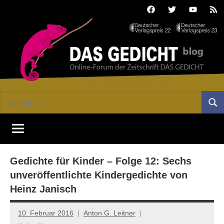
Zum
Facebook
Twitter
Youtube
Fee
Inhalt
springen
DAS
Online-
Suchen
Forum
Such
GEDICHT
nach:
von
DAS
blog
GEDICHT.
Zeitschrift
Gedichte für Kinder – Folge 12: Sechs
für
Lyrik,
unveröffentlichte Kindergedichte von
Essay
Heinz Janisch
und
Kritik
10. Februar 2016
Anton G. Leitner