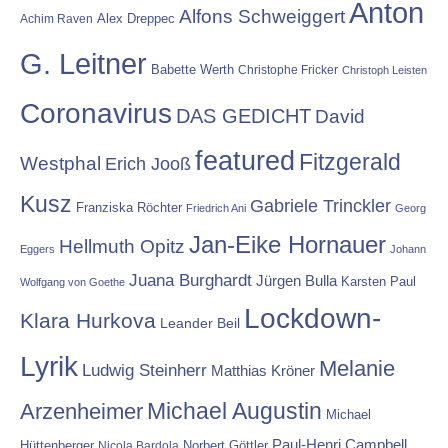
Anton
Alfons Schweiggert
Alex Dreppec
Achim Raven
G. Leitner
Babette Werth
Christophe Fricker
Christoph Leisten
Coronavirus
DAS GEDICHT
David
featured
Fitzgerald
Westphal
Erich Jooß
Kusz
Gabriele Trinckler
Franziska Röchter
Friedrich Ani
Georg
Jan-Eike Hornauer
Hellmuth Opitz
Eggers
Johann
Juana Burghardt
Jürgen Bulla
Karsten Paul
Wolfgang von Goethe
Lockdown-
Klara Hurkova
Leander Beil
Lyrik
Melanie
Ludwig Steinherr
Matthias Kröner
Michael Augustin
Arzenheimer
Michael
Paul-Henri Campbell
Hüttenberger
Nicola Bardola
Norbert Göttler