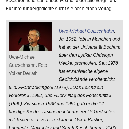
»Das fröhliche Zahlenbuch« sind leider alle vergriffen.
Für ihre Kindergedichte sucht sie noch einen Verlag.
Uwe-Michael Gutzschhahn
,
Jg. 1952, lebt in München und
hat an der Universität Bochum
über den Lyriker Christoph
Uwe-Michael
Meckel promoviert. Seit 1978
Gutzschhahn. Foto:
hat er zahlreiche eigene
Volker Derlath
Gedichtbände veröffentlicht,
u. a. »Fahrradklingel« (1979), »Das Leichtsein
verlieren« (1982) und »Der Alltag des Fortschritts«
(1996). Zwischen 1988 und 1991 gab er die 12-
bändige Kinder-Taschenbuchreihe »RTB Gedichte«
mit Texten u. a. von Ernst Jandl, Oskar Pastior,
Friederike Mayröcker und Sarah Kirsch heraus. 2003