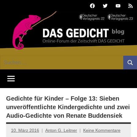
Zum
Facebook
Twitter
Youtube
Fee
Inhalt
springen
DAS
Online-
Suchen
Forum
Such
GEDICHT
nach:
von
DAS
blog
GEDICHT.
Zeitschrift
Gedichte für Kinder – Folge 13: Sieben
für
Lyrik,
unveröffentlichte Kindergedichte und zwei
Essay
Audio-Gedichte von Renate Buddensiek
und
Kritik
10. März 2016
Anton G. Leitner
Keine Kommentare