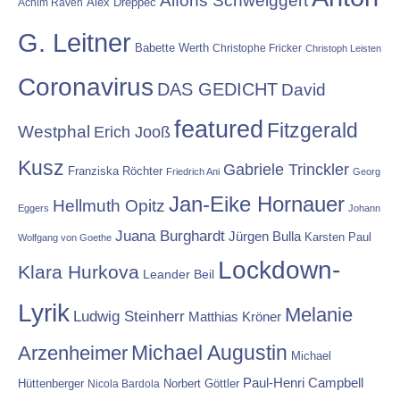
Alfons Schweiggert
Alex Dreppec
Achim Raven
G. Leitner
Babette Werth
Christophe Fricker
Christoph Leisten
Coronavirus
DAS GEDICHT
David
featured
Fitzgerald
Westphal
Erich Jooß
Kusz
Gabriele Trinckler
Franziska Röchter
Friedrich Ani
Georg
Jan-Eike Hornauer
Hellmuth Opitz
Eggers
Johann
Juana Burghardt
Jürgen Bulla
Karsten Paul
Wolfgang von Goethe
Lockdown-
Klara Hurkova
Leander Beil
Lyrik
Melanie
Ludwig Steinherr
Matthias Kröner
Michael Augustin
Arzenheimer
Michael
Paul-Henri Campbell
Hüttenberger
Nicola Bardola
Norbert Göttler