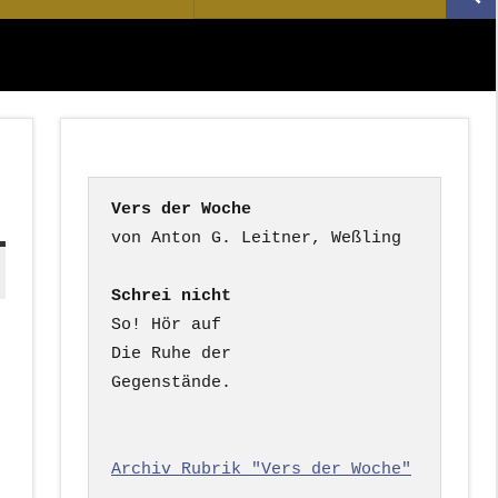
Suc
nach:
Vers der Woche
Schrei nicht
So! Hör auf

Die Ruhe der

Gegenstände.

Archiv Rubrik "Vers der Woche"