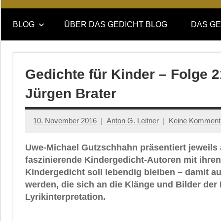
Online-
DAS
Forum
BLOG
ÜBER DAS GEDICHT BLOG
DAS GE
von
GEDICHT
DAS
GEDICHT.
blog
Zeitschrift
Gedichte für Kinder – Folge 
für
Jürgen Brater
Lyrik,
Essay
und
10. November 2016
Anton G. Leitner
Keine Komment
Kritik
Uwe-Michael Gutzschhahn präsentiert jeweils
faszinierende Kindergedicht-Autoren mit ihren
Kindergedicht soll lebendig bleiben – damit 
werden, die sich an die Klänge und Bilder der 
Lyrikinterpretation.