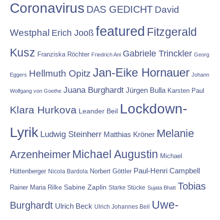
Coronavirus
DAS GEDICHT
David
featured
Fitzgerald
Westphal
Erich Jooß
Kusz
Gabriele Trinckler
Franziska Röchter
Friedrich Ani
Georg
Jan-Eike Hornauer
Hellmuth Opitz
Eggers
Johann
Juana Burghardt
Jürgen Bulla
Karsten Paul
Wolfgang von Goethe
Lockdown-
Klara Hurkova
Leander Beil
Lyrik
Melanie
Ludwig Steinherr
Matthias Kröner
Michael Augustin
Arzenheimer
Michael
Paul-Henri Campbell
Hüttenberger
Nicola Bardola
Norbert Göttler
Tobias
Rainer Maria Rilke
Sabine Zaplin
Starke Stücke
Sujata Bhatt
Uwe-
Burghardt
Ulrich Beck
Ulrich Johannes Beil