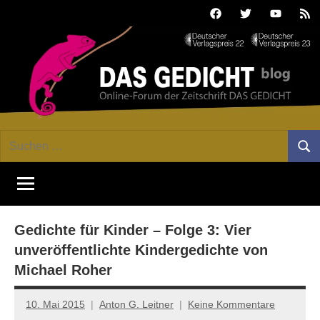
Zum
Facebook
Twitter
Youtube
Fee
Inhalt
springen
DAS
Online-
Suchen
Forum
Such
GEDICHT
nach:
von
DAS
blog
GEDICHT.
Zeitschrift
Gedichte für Kinder – Folge 3: Vier
für
Lyrik,
unveröffentlichte Kindergedichte von
Essay
Michael Roher
und
Kritik
10. Mai 2015
Anton G. Leitner
Keine Kommentare