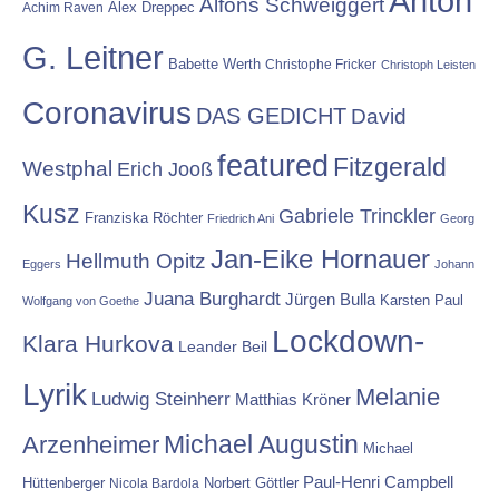
Anton
Alfons Schweiggert
Alex Dreppec
Achim Raven
G. Leitner
Babette Werth
Christophe Fricker
Christoph Leisten
Coronavirus
DAS GEDICHT
David
featured
Fitzgerald
Westphal
Erich Jooß
Kusz
Gabriele Trinckler
Franziska Röchter
Friedrich Ani
Georg
Jan-Eike Hornauer
Hellmuth Opitz
Eggers
Johann
Juana Burghardt
Jürgen Bulla
Karsten Paul
Wolfgang von Goethe
Lockdown-
Klara Hurkova
Leander Beil
Lyrik
Melanie
Ludwig Steinherr
Matthias Kröner
Michael Augustin
Arzenheimer
Michael
Paul-Henri Campbell
Hüttenberger
Nicola Bardola
Norbert Göttler