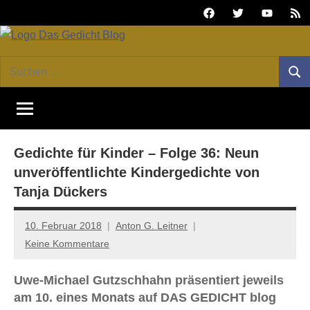
Zum
Facebook
Twitter
Youtube
Fee
Inhalt
springen
DAS
Online-
Suchen
Forum
Such
GEDICHT
nach:
von
DAS
blog
GEDICHT.
Zeitschrift
Gedichte für Kinder – Folge 36: Neun
für
Lyrik,
unveröffentlichte Kindergedichte von
Essay
Tanja Dückers
und
Kritik
10. Februar 2018
Anton G. Leitner
Keine Kommentare
Uwe-Michael Gutzschhahn präsentiert jeweils
am 10. eines Monats auf DAS GEDICHT blog