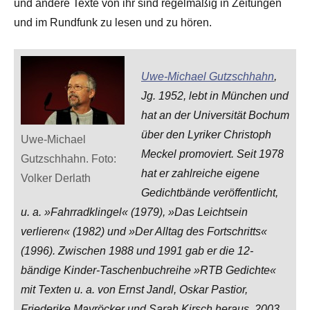
und andere Texte von ihr sind regelmäßig in Zeitungen
und im Rundfunk zu lesen und zu hören.
Uwe-Michael Gutzschhahn
,
Jg. 1952, lebt in München und
hat an der Universität Bochum
über den Lyriker Christoph
Uwe-Michael
Meckel promoviert. Seit 1978
Gutzschhahn. Foto:
hat er zahlreiche eigene
Volker Derlath
Gedichtbände veröffentlicht,
u. a. »Fahrradklingel« (1979), »Das Leichtsein
verlieren« (1982) und »Der Alltag des Fortschritts«
(1996). Zwischen 1988 und 1991 gab er die 12-
bändige Kinder-Taschenbuchreihe »RTB Gedichte«
mit Texten u. a. von Ernst Jandl, Oskar Pastior,
Friederike Mayröcker und Sarah Kirsch heraus. 2003