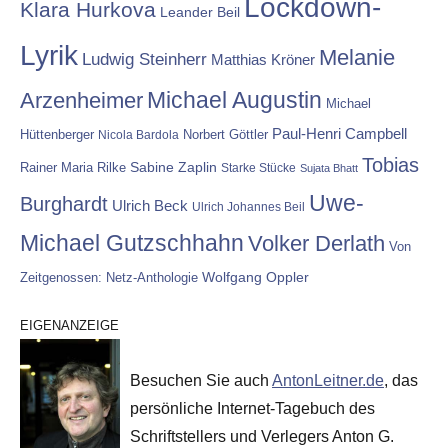
Lockdown-
Klara Hurkova
Leander Beil
Lyrik
Melanie
Ludwig Steinherr
Matthias Kröner
Michael Augustin
Arzenheimer
Michael
Paul-Henri Campbell
Hüttenberger
Nicola Bardola
Norbert Göttler
Tobias
Rainer Maria Rilke
Sabine Zaplin
Starke Stücke
Sujata Bhatt
Uwe-
Burghardt
Ulrich Beck
Ulrich Johannes Beil
Michael Gutzschhahn
Volker Derlath
Von
Wolfgang Oppler
Zeitgenossen: Netz-Anthologie
EIGENANZEIGE
Besuchen Sie auch
AntonLeitner.de
, das
persönliche Internet-Tagebuch des
Schriftstellers und Verlegers Anton G.