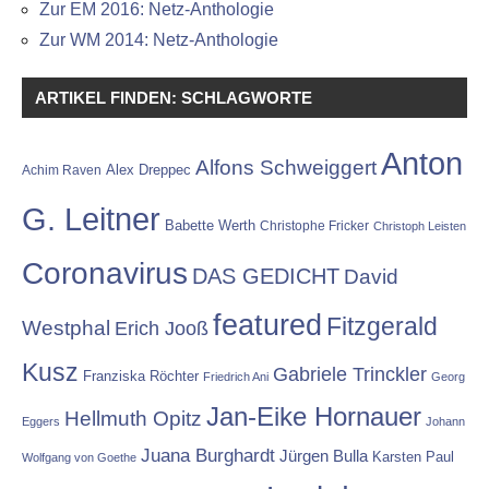
Zur EM 2016: Netz-Anthologie
Zur WM 2014: Netz-Anthologie
ARTIKEL FINDEN: SCHLAGWORTE
Anton
Alfons Schweiggert
Alex Dreppec
Achim Raven
G. Leitner
Babette Werth
Christophe Fricker
Christoph Leisten
Coronavirus
DAS GEDICHT
David
featured
Fitzgerald
Westphal
Erich Jooß
Kusz
Gabriele Trinckler
Franziska Röchter
Friedrich Ani
Georg
Jan-Eike Hornauer
Hellmuth Opitz
Eggers
Johann
Juana Burghardt
Jürgen Bulla
Karsten Paul
Wolfgang von Goethe