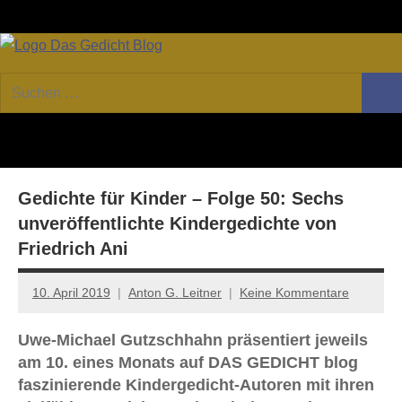
Zum
Facebook
Twitter
Youtube
Fee
Inhalt
springen
DAS
Online-
Suchen
Forum
Such
GEDICHT
nach:
von
DAS
blog
GEDICHT.
Zeitschrift
Gedichte für Kinder – Folge 50: Sechs
für
Lyrik,
unveröffentlichte Kindergedichte von
Essay
Friedrich Ani
und
Kritik
10. April 2019
Anton G. Leitner
Keine Kommentare
Uwe-Michael Gutzschhahn präsentiert jeweils
am 10. eines Monats auf DAS GEDICHT blog
faszinierende Kindergedicht-Autoren mit ihren