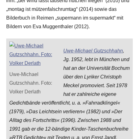
ihm: „der wind lässt tausend hütchen fliegen“ (2010) und
„montag ist mützenfalschrumtag“ (2014) sowie das
Bilderbuch in Reimen „supermann im supermarkt“ mit
Bildern von Eva Muggenthaler (2012).
Uwe-Michael Gutzschhahn
,
Jg. 1952, lebt in München und
hat an der Universität Bochum
Uwe-Michael
über den Lyriker Christoph
Gutzschhahn. Foto:
Meckel promoviert. Seit 1978
Volker Derlath
hat er zahlreiche eigene
Gedichtbände veröffentlicht, u. a. »Fahrradklingel«
(1979), »Das Leichtsein verlieren« (1982) und »Der
Alltag des Fortschritts« (1996). Zwischen 1988 und
1991 gab er die 12-bändige Kinder-Taschenbuchreihe
»RTB Gedichte« mit Texten u. a. von Ernst Jandl,