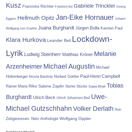
Kusz
Gabriele Trinckler
Franziska Röchter
Friedrich Ani
Georg
Jan-Eike Hornauer
Hellmuth Opitz
Eggers
Johann
Juana Burghardt
Jürgen Bulla
Karsten Paul
Wolfgang von Goethe
Lockdown-
Klara Hurkova
Leander Beil
Lyrik
Melanie
Ludwig Steinherr
Matthias Kröner
Michael Augustin
Arzenheimer
Michael
Paul-Henri Campbell
Hüttenberger
Nicola Bardola
Norbert Göttler
Tobias
Rainer Maria Rilke
Sabine Zaplin
Starke Stücke
Sujata Bhatt
Uwe-
Burghardt
Ulrich Beck
Ulrich Johannes Beil
Michael Gutzschhahn
Volker Derlath
Von
Wolfgang Oppler
Zeitgenossen: Netz-Anthologie