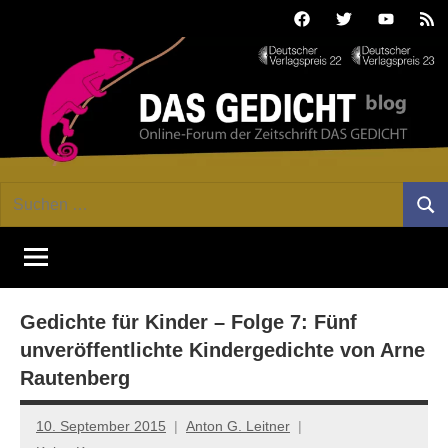
Zum
Facebook
Twitter
Youtube
Fee
Inhalt
springen
DAS
Online-
Suchen
Forum
Such
GEDICHT
nach:
von
DAS
blog
GEDICHT.
Zeitschrift
Gedichte für Kinder – Folge 7: Fünf
für
Lyrik,
unveröffentlichte Kindergedichte von Arne
Essay
Rautenberg
und
Kritik
10. September 2015
Anton G. Leitner