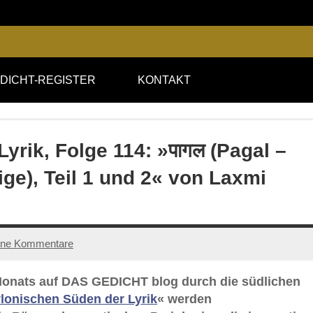
DICHT-REGISTER
KONTAKT
rik, Folge 114: »पागल (Pagal –
ge), Teil 1 und 2« von Laxmi
ine Kommentare
s Monats auf DAS GEDICHT blog durch die südlichen
lonischen Süden der Lyrik
« werden