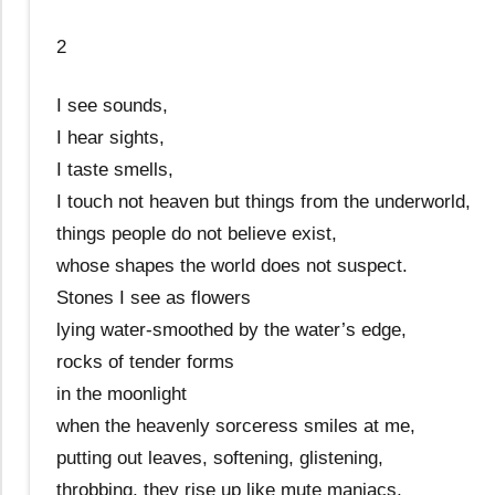
2
I see sounds,
I hear sights,
I taste smells,
I touch not heaven but things from the underworld,
things people do not believe exist,
whose shapes the world does not suspect.
Stones I see as flowers
lying water-smoothed by the water’s edge,
rocks of tender forms
in the moonlight
when the heavenly sorceress smiles at me,
putting out leaves, softening, glistening,
throbbing, they rise up like mute maniacs,