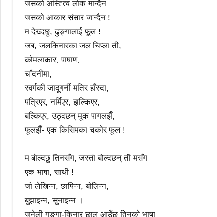
जसको अस्तित्व लोक मान्दैंन
जसको आकार संसार जान्दैन !
म देख्दछु, ढुङ्गालाई फूल !
जब, जलकिनारका जल चिप्ला ती,
कोमलाकार, पाषाण,
चाँदनीमा,
स्वर्गकी जादूगर्नी मतिर हाँस्दा,
पत्रिएर, नर्मिएर, झल्किएर,
बल्किएर, उठ्दछन् मूक पागलझैँ,
फूलझैँ- एक किसिमका चकोर फूल !
म बोल्दछु तिनसँग, जस्तो बोल्दछन् ती मसँग
एक भाषा, साथी !
जो लेखिन्न, छापिन्न, बोलिन्न,
बुझाइन्न, सुनाइन्न ।
जुनेली गङ्गा-किनार छाल आउँछ तिनको भाषा