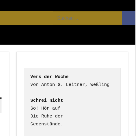
Facebook
Twitter
Youtube
Feed
Suchen
Suc
nach:
Vers der Woche
Schrei nicht
So! Hör auf

Die Ruhe der

Gegenstände.
