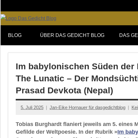
Zum
Inhalt
springen
Online-
DAS
Forum
BLOG
ÜBER DAS GEDICHT BLOG
DAS GE
von
GEDICHT
DAS
GEDICHT.
blog
Zeitschrift
Im babylonischen Süden der Ly
für
The Lunatic – Der Mondsüchti
Lyrik,
Essay
Prasad Devkota (Nepal)
und
Kritik
5. Juli 2025
Jan-Eike Hornauer für dasgedichtblog
Ke
Tobias Burghardt flaniert jeweils am 5. eine
Gefilde der Weltpoesie. In der Rubrik »
Im baby