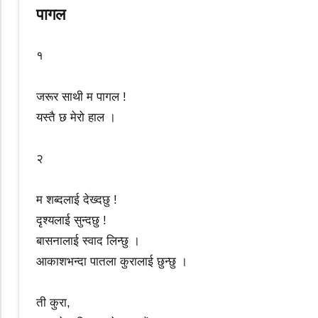
पागल
१
जरूर साथी म पागल !
यस्तै छ मेरो हाल ।
२
म शब्दलाई देख्दछु !
दृश्यलाई सुन्दछु !
बासनालाई स्वाद लिन्छु ।
आकाशभन्दा पातला कुरालाई छुन्छु ।
ती कुरा,