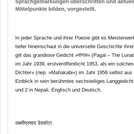
Sprachgemarkungen überschritten und aktuell
Mittelpunkte bilden, vorgestellt.
In jeder Sprache und ihrer Poesie gibt es Meisterwerk
tiefer hineinschaut in die universelle Geschichte ihr
gilt das grandiose Gedicht »पागल« (Pagal – The Luna
im Jahr 1939, erstveröffentlicht 1953, als ein solc
Dichter« (nep. »Mahakabi«) im Jahr 1956 selbst aus
Einblick in sein berühmtes sechsteiliges Langgedicht 
und 2 in Nepali, Englisch und Deutsch.
लक्ष्मीप्रसाद देवकोटा