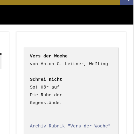
Suc
nach:
Vers der Woche
Schrei nicht
So! Hör auf

Die Ruhe der

Gegenstände.

Archiv Rubrik "Vers der Woche"