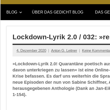
Online-
DAS
Forum
BLOG
ÜBER DAS GEDICHT BLOG
DAS GE
von
GEDICHT
DAS
GEDICHT.
blog
Zeitschrift
Lockdown-Lyrik 2.0 / 032: »
für
Lyrik,
4. Dezember 2020
Anton G. Leitner
Keine Kommenta
Essay
und
»Lockdown-Lyrik 2.0! Quarantäne poetisch aus
Kritik
davon unterkriegen zu lassen« ist eine Onlin
Krise befassen. Es darf uns weiterhin die Spr
neue Episoden der nun von Sabine Schiffner, 
herausgegebenen Anthologie (Dank an Jan-Eik
1-154).