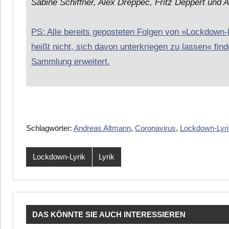
Sabine Schiffner, Alex Dreppec, Fritz Deppert und A
PS: Alle bereits geposteten Folgen von »Lockdown
heißt nicht, sich davon unterkriegen zu lassen« finde
Sammlung erweitert.
Schlagwörter:
Andreas Altmann
,
Coronavirus
,
Lockdown-Lyri
Lockdown-Lyrik
Lyrik
DAS KÖNNTE SIE AUCH INTERESSIEREN