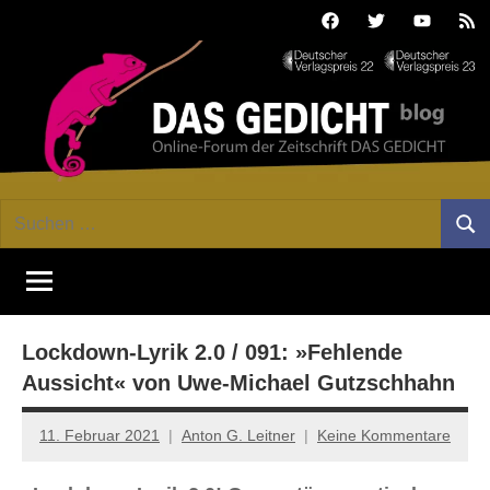
Zum
Facebook
Twitter
Youtube
Fee
Inhalt
springen
DAS
Online-
Suchen
Forum
Such
GEDICHT
nach:
von
DAS
blog
GEDICHT.
Zeitschrift
Lockdown-Lyrik 2.0 / 091: »Fehlende
für
Lyrik,
Aussicht« von Uwe-Michael Gutzschhahn
Essay
und
11. Februar 2021
Anton G. Leitner
Keine Kommentare
Kritik