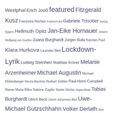
featured
Fitzgerald
Westphal
Erich Jooß
Kusz
Gabriele Trinckler
Franziska Röchter
Friedrich Ani
Georg
Jan-Eike Hornauer
Hellmuth Opitz
Eggers
Johann
Juana Burghardt
Jürgen Bulla
Karsten Paul
Wolfgang von Goethe
Lockdown-
Klara Hurkova
Leander Beil
Lyrik
Melanie
Ludwig Steinherr
Matthias Kröner
Michael Augustin
Arzenheimer
Michael
Paul-Henri Campbell
Hüttenberger
Nicola Bardola
Norbert Göttler
Tobias
Rainer Maria Rilke
Sabine Zaplin
Starke Stücke
Sujata Bhatt
Uwe-
Burghardt
Ulrich Beck
Ulrich Johannes Beil
Michael Gutzschhahn
Volker Derlath
Von