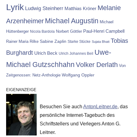
Lyrik
Melanie
Ludwig Steinherr
Matthias Kröner
Michael Augustin
Arzenheimer
Michael
Paul-Henri Campbell
Hüttenberger
Nicola Bardola
Norbert Göttler
Tobias
Rainer Maria Rilke
Sabine Zaplin
Starke Stücke
Sujata Bhatt
Uwe-
Burghardt
Ulrich Beck
Ulrich Johannes Beil
Michael Gutzschhahn
Volker Derlath
Von
Wolfgang Oppler
Zeitgenossen: Netz-Anthologie
EIGENANZEIGE
Besuchen Sie auch
AntonLeitner.de
, das
persönliche Internet-Tagebuch des
Schriftstellers und Verlegers Anton G.
Leitner.