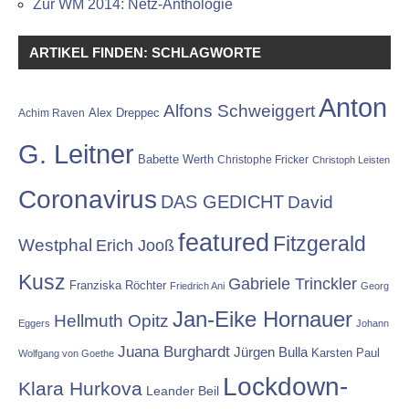
Zur WM 2014: Netz-Anthologie
ARTIKEL FINDEN: SCHLAGWORTE
Anton
Alfons Schweiggert
Alex Dreppec
Achim Raven
G. Leitner
Babette Werth
Christophe Fricker
Christoph Leisten
Coronavirus
DAS GEDICHT
David
featured
Fitzgerald
Westphal
Erich Jooß
Kusz
Gabriele Trinckler
Franziska Röchter
Friedrich Ani
Georg
Jan-Eike Hornauer
Hellmuth Opitz
Eggers
Johann
Juana Burghardt
Jürgen Bulla
Karsten Paul
Wolfgang von Goethe
Lockdown-
Klara Hurkova
Leander Beil